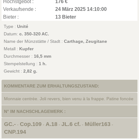
Höchstgebot :
176 €
Verkaufsende :
24 März 2025 14:10:00
Bieter :
13 Bieter
Type :
Unité
Datum:
c. 350-320 AC.
Name der Münzstätte / Stadt :
Carthage, Zeugitane
Metall :
Kupfer
Durchmesser :
16,5 mm
Stempelstellung :
1 h.
Gewicht :
2,82 g.
KOMMENTARE ZUM ERHALTUNGSZUSTAND:
Monnaie centrée. Joli revers, bien venu à la frappe. Patine foncée
N° IM NACHSCHLAGEWERK :
GC.-
Cop.109
A.18
JL.6 cf.
Müller163
-
-
-
-
-
CNP.194