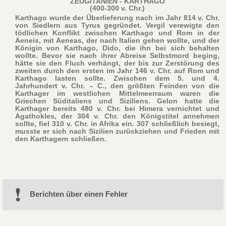
ZEUGITANIEN - KARTHAGO
(400-300 v. Chr.)
Karthago wurde der Überlieferung nach im Jahr 814 v. Chr.
von Siedlern aus Tyrus gegründet. Vergil verewigte den
tödlichen Konflikt zwischen Karthago und Rom in der
Aeneis, mit Aeneas, der nach Italien gehen wollte, und der
Königin von Karthago, Dido, die ihn bei sich behalten
wollte. Bevor sie nach ihrer Abreise Selbstmord beging,
hätte sie den Fluch verhängt, der bis zur Zerstörung des
zweiten durch den ersten im Jahr 146 v. Chr. auf Rom und
Karthago lasten sollte. Zwischen dem 5. und 4.
Jahrhundert v. Chr. – C., den größten Feinden von die
Karthager im westlichen Mittelmeerraum waren die
Griechen Süditaliens und Siziliens. Gelon hatte die
Karthager bereits 480 v. Chr. bei Himera vernichtet und
Agathokles, der 304 v. Chr. den Königstitel annehmen
sollte, fiel 310 v. Chr. in Afrika ein. 307 schließlich besiegt,
musste er sich nach Sizilien zurückziehen und Frieden mit
den Karthagern schließen.
Berichten über einen Fehler