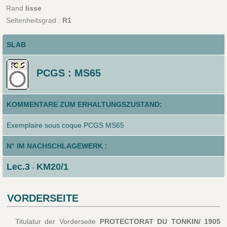
Rand
lisse
Seltenheitsgrad :
R1
SLAB
PCGS : MS65
KOMMENTARE ZUM ERHALTUNGSZUSTAND:
Exemplaire sous coque PCGS MS65
N° IM NACHSCHLAGEWERK :
Lec.3
KM20/1
-
VORDERSEITE
Titulatur der Vorderseite
PROTECTORAT DU TONKIN/ 1905