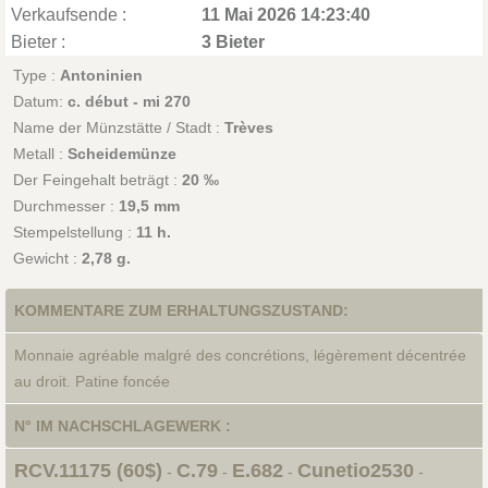
Verkaufsende :
11 Mai 2026 14:23:40
Bieter :
3 Bieter
Type :
Antoninien
Datum:
c. début - mi 270
Name der Münzstätte / Stadt :
Trèves
Metall :
Scheidemünze
Der Feingehalt beträgt :
20 ‰
Durchmesser :
19,5 mm
Stempelstellung :
11 h.
Gewicht :
2,78 g.
KOMMENTARE ZUM ERHALTUNGSZUSTAND:
Monnaie agréable malgré des concrétions, légèrement décentrée
au droit. Patine foncée
N° IM NACHSCHLAGEWERK :
RCV.11175 (60$)
C.79
E.682
Cunetio2530
-
-
-
-