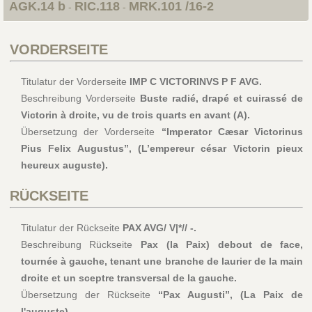
AGK.14 b
RIC.118
MRK.101 /16-2
-
-
VORDERSEITE
Titulatur der Vorderseite
IMP C VICTORINVS P F AVG.
Beschreibung Vorderseite
Buste radié, drapé et cuirassé de
Victorin à droite, vu de trois quarts en avant (A).
Übersetzung der Vorderseite
“Imperator Cæsar Victorinus
Pius Felix Augustus”, (L’empereur césar Victorin pieux
heureux auguste).
RÜCKSEITE
Titulatur der Rückseite
PAX AVG/ V|*// -.
Beschreibung Rückseite
Pax (la Paix) debout de face,
tournée à gauche, tenant une branche de laurier de la main
droite et un sceptre transversal de la gauche.
Übersetzung der Rückseite
“Pax Augusti”, (La Paix de
l'auguste).