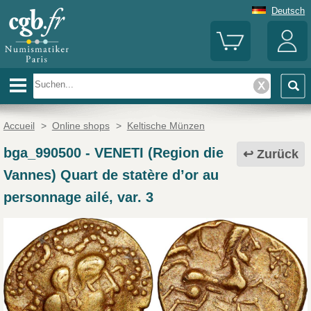
Deutsch
Accueil
>
Online shops
>
Keltische Münzen
bga_990500
-
VENETI (Region die
Zurück
Vannes) Quart de statère d’or au
personnage ailé, var. 3