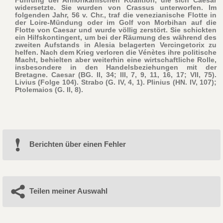
widersetzte. Sie wurden von Crassus unterworfen. Im
folgenden Jahr, 56 v. Chr., traf die venezianische Flotte in
der Loire-Mündung oder im Golf von Morbihan auf die
Flotte von Caesar und wurde völlig zerstört. Sie schickten
ein Hilfskontingent, um bei der Räumung des während des
zweiten Aufstands in Alesia belagerten Vercingetorix zu
helfen. Nach dem Krieg verloren die Vénètes ihre politische
Macht, behielten aber weiterhin eine wirtschaftliche Rolle,
insbesondere in den Handelsbeziehungen mit der
Bretagne. Caesar (BG. II, 34; III, 7, 9, 11, 16, 17; VII, 75).
Livius (Folge 104). Strabo (G. IV, 4, 1). Plinius (HN. IV, 107);
Ptolemaios (G. II, 8).
Berichten über einen Fehler
Teilen meiner Auswahl