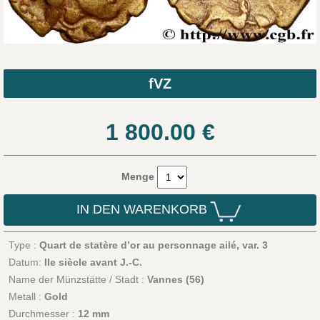
fVZ
1 800.00
€
Menge
IN DEN WARENKORB
Type :
Quart de statère d’or au personnage ailé, var. 3
Datum:
IIe siècle avant J.-C.
Name der Münzstätte / Stadt :
Vannes (56)
Metall :
Gold
Durchmesser :
12 mm