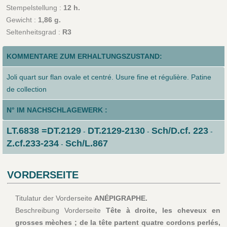
Stempelstellung :
12 h.
Gewicht :
1,86 g.
Seltenheitsgrad :
R3
KOMMENTARE ZUM ERHALTUNGSZUSTAND:
Joli quart sur flan ovale et centré. Usure fine et régulière. Patine
de collection
N° IM NACHSCHLAGEWERK :
LT.6838 =DT.2129
DT.2129-2130
Sch/D.cf. 223
-
-
-
Z.cf.233-234
Sch/L.867
-
VORDERSEITE
Titulatur der Vorderseite
ANÉPIGRAPHE.
Beschreibung Vorderseite
Tête à droite, les cheveux en
grosses mèches ; de la tête partent quatre cordons perlés,