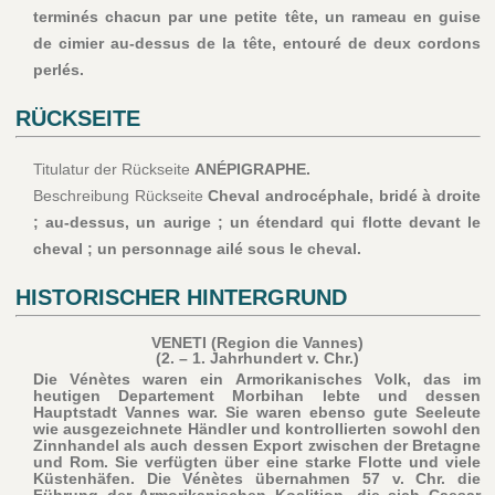
terminés chacun par une petite tête, un rameau en guise
de cimier au-dessus de la tête, entouré de deux cordons
perlés.
RÜCKSEITE
Titulatur der Rückseite
ANÉPIGRAPHE.
Beschreibung Rückseite
Cheval androcéphale, bridé à droite
; au-dessus, un aurige ; un étendard qui flotte devant le
cheval ; un personnage ailé sous le cheval.
HISTORISCHER HINTERGRUND
VENETI (Region die Vannes)
(2. – 1. Jahrhundert v. Chr.)
Die Vénètes waren ein Armorikanisches Volk, das im
heutigen Departement Morbihan lebte und dessen
Hauptstadt Vannes war. Sie waren ebenso gute Seeleute
wie ausgezeichnete Händler und kontrollierten sowohl den
Zinnhandel als auch dessen Export zwischen der Bretagne
und Rom. Sie verfügten über eine starke Flotte und viele
Küstenhäfen. Die Vénètes übernahmen 57 v. Chr. die
Führung der Armorikanischen Koalition, die sich Caesar