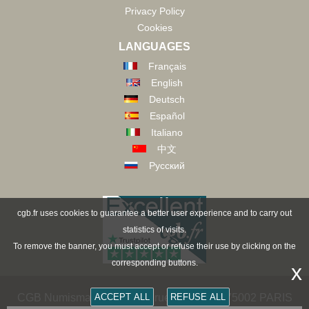
Privacy Policy
Cookies
LANGUAGES
Français
English
Deutsch
Español
Italiano
中文
Русский
cgb.fr uses cookies to guarantee a better user experience and to carry out
statistics of visits.
To remove the banner, you must accept or refuse their use by clicking on the
corresponding buttons.
x
ACCEPT ALL
REFUSE ALL
CGB Numismatik Paris - 36 rue Vivienne - 75002 PARIS