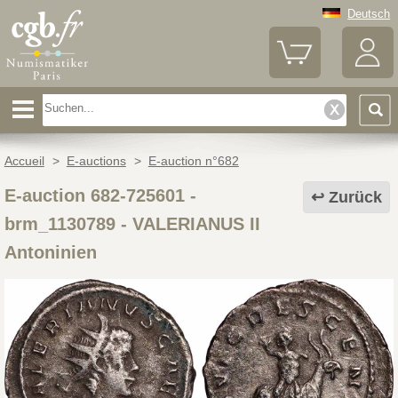
Deutsch
Accueil
>
E-auctions
>
E-auction n°682
E-auction 682-725601 -
Zurück
brm_1130789
-
VALERIANUS II
Antoninien