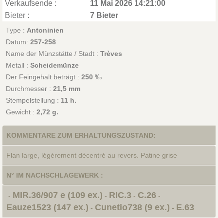
Verkaufsende :
11 Mai 2026 14:21:00
Bieter :
7 Bieter
Type :
Antoninien
Datum:
257-258
Name der Münzstätte / Stadt :
Trèves
Metall :
Scheidemünze
Der Feingehalt beträgt :
250 ‰
Durchmesser :
21,5 mm
Stempelstellung :
11 h.
Gewicht :
2,72 g.
KOMMENTARE ZUM ERHALTUNGSZUSTAND:
Flan large, légèrement décentré au revers. Patine grise
N° IM NACHSCHLAGEWERK :
MIR.36/907 e (109 ex.)
RIC.3
C.26
-
-
-
-
Eauze1523 (147 ex.)
Cunetio738 (9 ex.)
E.63
-
-