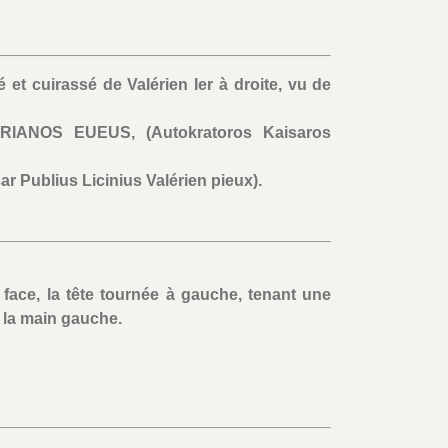
 et cuirassé de Valérien Ier à droite, vu de
IANOS EUEUS, (Autokratoros Kaisaros
r Publius Licinius Valérien pieux).
 face, la tête tournée à gauche, tenant une
 la main gauche.