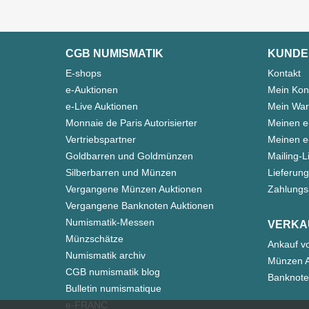
CGB NUMISMATIK
KUNDE
E-shops
Kontakt
e-Auktionen
Mein Kon
e-Live Auktionen
Mein War
Monnaie de Paris Autorisierter
Meinen e
Vertriebspartner
Meinen e-
Goldbarren und Goldmünzen
Mailing-L
Silberbarren und Münzen
Lieferung
Vergangene Münzen Auktionen
Zahlungs
Vergangene Banknoten Auktionen
Numismatik-Messen
VERKA
Münzschätze
Ankauf v
Numismatik archiv
Münzen A
CGB numismatik blog
Banknote
Bulletin numismatique
e-FRANC