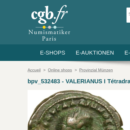
E-SHOPS
E-AUKTIONEN
E
Accueil
>
Online shops
>
Provinzial Münzen
bpv_532483
-
VALERIANUS I Tétradr