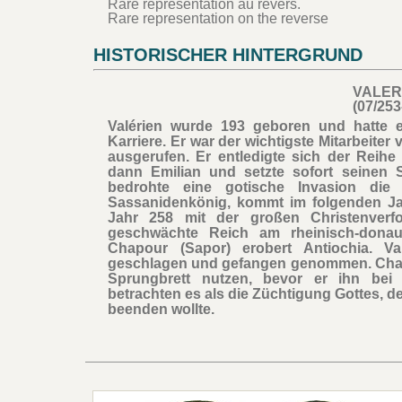
Rare représentation au revers.
Rare representation on the reverse
HISTORISCHER HINTERGRUND
VALER
(07/253
Valérien wurde 193 geboren und hatte ei
Karriere. Er war der wichtigste Mitarbeite
ausgerufen. Er entledigte sich der Reihe
dann Emilian und setzte sofort seinen 
bedrohte eine gotische Invasion die 
Sassanidenkönig, kommt im folgenden Jah
Jahr 258 mit der großen Christenverf
geschwächte Reich am rheinisch-donau
Chapour (Sapor) erobert Antiochia. V
geschlagen und gefangen genommen. Chapo
Sprungbrett nutzen, bevor er ihn bei 
betrachten es als die Züchtigung Gottes, der
beenden wollte.