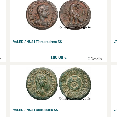
VALERIANUS I Tétradrachme SS
VA
100.00 €
s
Details
VALERIANUS I Decassaria SS
V