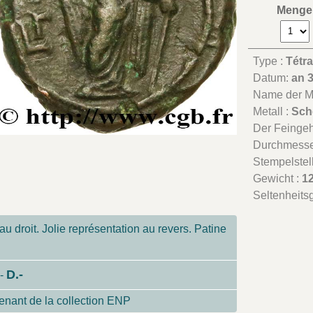
Menge
Type :
Tétr
Datum:
an 
Name der Mü
Metall :
Sch
Der Feingeha
Durchmesse
Stempelstel
Gewicht :
12
Seltenheits
au droit. Jolie représentation au revers. Patine
D.-
-
enant de la collection ENP