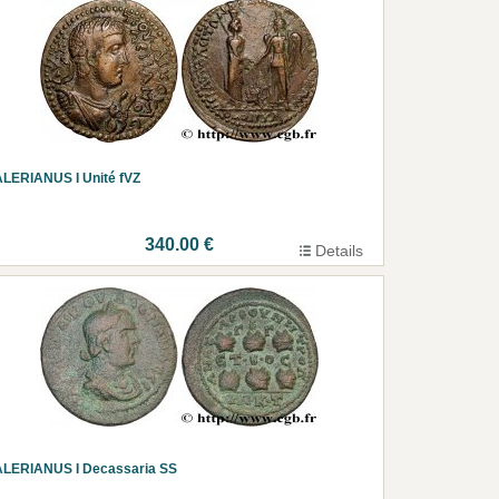
LERIANUS I Unité fVZ
340.00 €
Details
ALERIANUS I Decassaria SS