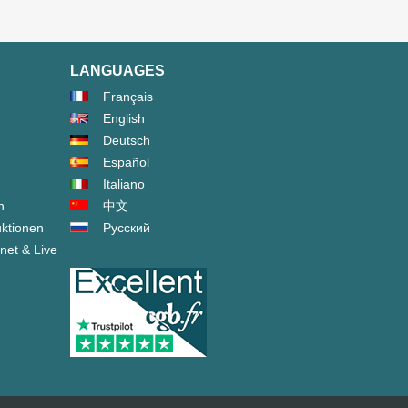
LANGUAGES
Français
English
Deutsch
Español
Italiano
n
中文
ktionen
Русский
net & Live