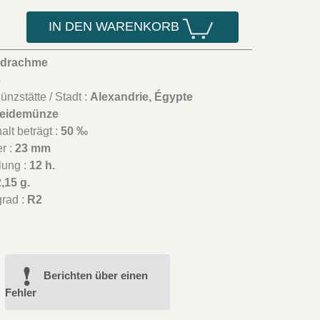
IN DEN WARENKORB
adrachme
3
nzstätte / Stadt :
Alexandrie, Égypte
eidemünze
lt beträgt :
50 ‰
r :
23 mm
lung :
12 h.
,15 g.
grad :
R2
Berichten über einen
Fehler