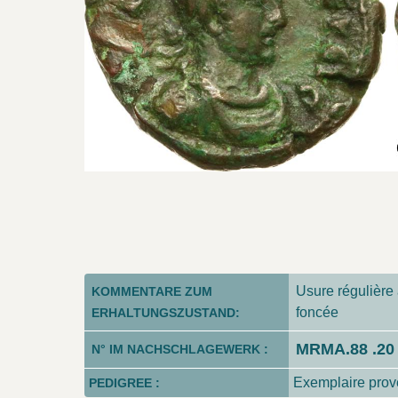
Usure régulière 
KOMMENTARE ZUM
foncée
ERHALTUNGSZUSTAND:
MRMA.88 .20
N° IM NACHSCHLAGEWERK :
Exemplaire prov
PEDIGREE :