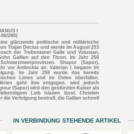
IANUS I
-06/260)
ne glänzende politische und militärische
r von Trajan Decius und wurde im August 253
 nach der Trebonianer Galle und Volusian,
Sohn Gallien auf den Thron. Im Jahr 256
Schwarzmeerprovinzen. Shapur (Sapor),
r vor Antiochia an. Valerian I. begann im
olgung. Im Jahr 259 wurde das bereits
ischen Limes und im Osten überfallen.
alérien geht ihm entgegen, wird jedoch
ur (Sapor) wird den gestürzten Kaiser als
lebendigem Leib häuten lässt. Christen
 die Verfolgung bestraft, die Gallien schnell
IN VERBINDUNG STEHENDE ARTIKEL