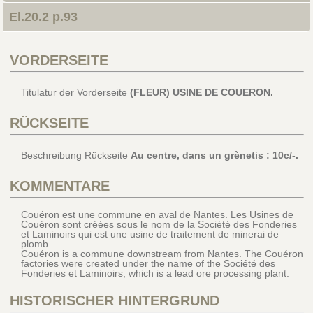
El.20.2 p.93
VORDERSEITE
Titulatur der Vorderseite
(FLEUR) USINE DE COUERON.
RÜCKSEITE
Beschreibung Rückseite
Au centre, dans un grènetis : 10c/-.
KOMMENTARE
Couéron est une commune en aval de Nantes. Les Usines de
Couéron sont créées sous le nom de la Société des Fonderies
et Laminoirs qui est une usine de traitement de minerai de
plomb.
Couéron is a commune downstream from Nantes. The Couéron
factories were created under the name of the Société des
Fonderies et Laminoirs, which is a lead ore processing plant.
HISTORISCHER HINTERGRUND