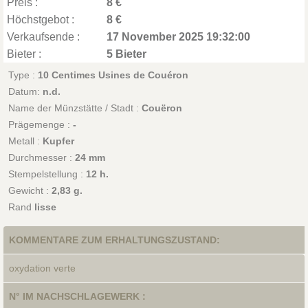
Preis :
8 €
Höchstgebot :
8 €
Verkaufsende :
17 November 2025 19:32:00
Bieter :
5 Bieter
Type :
10 Centimes Usines de Couéron
Datum:
n.d.
Name der Münzstätte / Stadt :
Couëron
Prägemenge :
-
Metall :
Kupfer
Durchmesser :
24 mm
Stempelstellung :
12 h.
Gewicht :
2,83 g.
Rand
lisse
KOMMENTARE ZUM ERHALTUNGSZUSTAND:
oxydation verte
N° IM NACHSCHLAGEWERK :