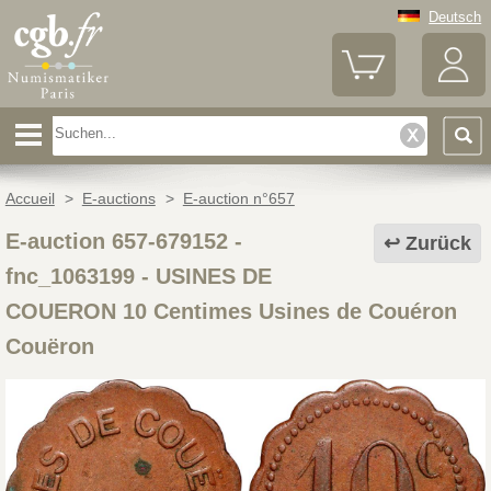
Deutsch
Accueil
>
E-auctions
>
E-auction n°657
E-auction 657-679152 -
Zurück
fnc_1063199
-
USINES DE
COUERON 10 Centimes Usines de Couéron
Couëron