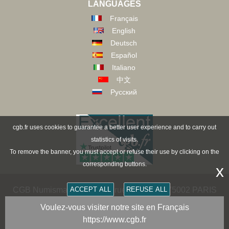
LANGUAGES
Français
English
Deutsch
Español
Italiano
中文
Русский
cgb.fr uses cookies to guarantee a better user experience and to carry out
statistics of visits.
To remove the banner, you must accept or refuse their use by clicking on the
corresponding buttons.
x
CGB Numismatik Paris - 36 rue Vivienne - 75002 PARIS
ACCEPT ALL
REFUSE ALL
FRANCE -
contact@cgb.fr
Voulez-vous visiter notre site en Français
https://www.cgb.fr
Copyright @1997-2025 - All Rights Reserved