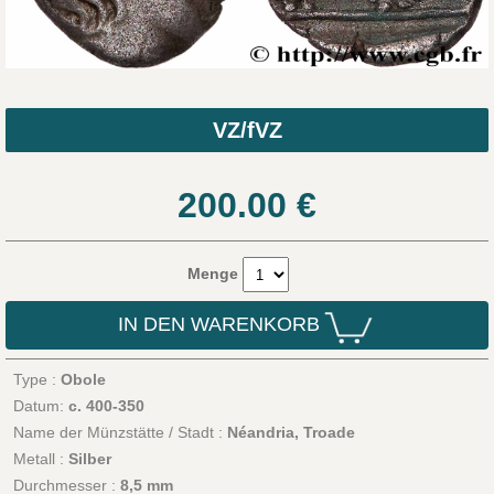
VZ/fVZ
200.00
€
Menge
IN DEN WARENKORB
Type :
Obole
Datum:
c. 400-350
Name der Münzstätte / Stadt :
Néandria, Troade
Metall :
Silber
Durchmesser :
8,5 mm