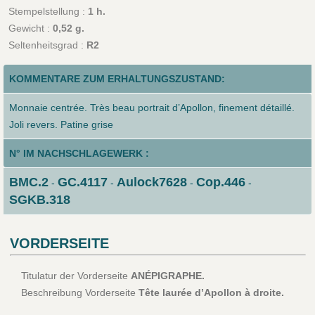
Stempelstellung :
1 h.
Gewicht :
0,52 g.
Seltenheitsgrad :
R2
KOMMENTARE ZUM ERHALTUNGSZUSTAND:
Monnaie centrée. Très beau portrait d’Apollon, finement détaillé.
Joli revers. Patine grise
N° IM NACHSCHLAGEWERK :
BMC.2
GC.4117
Aulock7628
Cop.446
-
-
-
-
SGKB.318
VORDERSEITE
Titulatur der Vorderseite
ANÉPIGRAPHE.
Beschreibung Vorderseite
Tête laurée d’Apollon à droite.