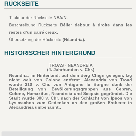
RÜCKSEITE
Titulatur der Rückseite
NEA/N.
Beschreibung Rückseite
Bélier debout à droite dans les
restes d’un carré creux.
Übersetzung der Rückseite
(Néandria).
HISTORISCHER HINTERGRUND
TROAS - NEANDREIA
(4. Jahrhundert v. Chr.)
Neandria, im Hinterland, auf dem Berg Chigri gelegen, lag
nicht weit von Colone entfernt. Alexandria von Troad
wurde 310 v. Chr. von Antigone le Borgne dank der
Beteiligung von Bevölkerungsgruppen aus Cebren,
Colone, Hamaxitus, Neandreia und Scepsis gegründet. Die
Stadt wurde 300 v. Chr. nach der Schlacht von Ipsos von
Lysimachos zum Gedenken an den großen Eroberer in
Alexandreia umbenannt..