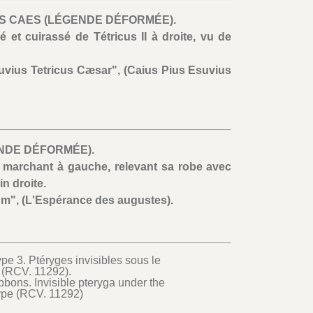
VS CAES (LÉGENDE DÉFORMÉE).
é et cuirassé de Tétricus II à droite, vu de
uvius Tetricus Cæsar", (Caius Pius Esuvius
ENDE DÉFORMÉE).
 marchant à gauche, relevant sa robe avec
n droite.
m", (L'Espérance des augustes).
pe 3. Ptéryges invisibles sous le
 (RCV. 11292).
bbons. Invisible pteryga under the
ype (RCV. 11292)