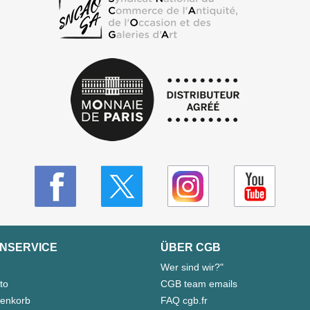
NSERVICE
ÜBER CGB
Wer sind wir?"
to
CGB team emails
enkorb
FAQ cgb.fr