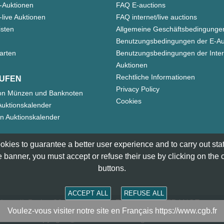
-Auktionen
FAQ E-auctions
live Auktionen
FAQ internet/live auctions
isten
Allgemeine Geschäftsbedingunge
Benutzungsbedingungen der E-Au
arten
Benutzungsbedingungen der Inter
Auktionen
Rechtliche Informationen
UFEN
Privacy Policy
on Münzen und Banknoten
Cookies
uktionskalender
n Auktionskalender
okies to guarantee a better user experience and to carry out statis
 banner, you must accept or refuse their use by clicking on the
buttons.
ACCEPT ALL
REFUSE ALL
smatik Paris - 36 rue Vivienne - 75002 PARIS FRANCE -
cont
Voulez-vous visiter notre site en Français https://www.cgb.fr
Copyright @1997-2025 - All Rights Reserved