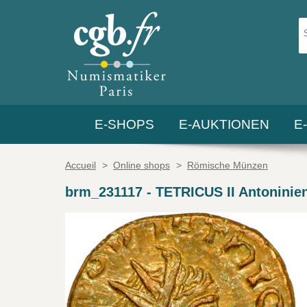
E-SHOPS
E-AUKTIONEN
E
Accueil
>
Online shops
>
Römische Münzen
brm_231117
-
TETRICUS II Antoninien