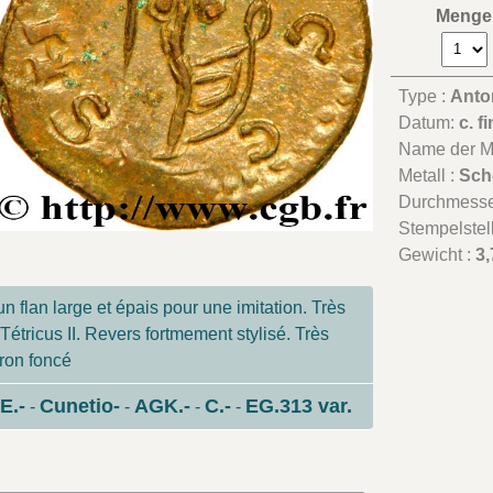
Menge
Type :
Anton
Datum:
c. f
Name der Mü
Metall :
Sch
Durchmesse
Stempelstel
Gewicht :
3,
n flan large et épais pour une imitation. Très
 Tétricus II. Revers fortmement stylisé. Très
rron foncé
E.-
Cunetio-
AGK.-
C.-
EG.313 var.
-
-
-
-