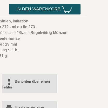
IN DEN WARENKORB
inien, imitation
in 272 - mi ou fin 273
nzstätte / Stadt :
Regelwidrig Münzen
eidemünze
r :
19 mm
lung :
11 h.
71 g.
Berichten über einen
Fehler
Die Seite drucken