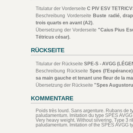
Titulatur der Vorderseite
C PIV ESV TETRIC
Beschreibung Vorderseite
Buste radié, drap
trois quarts en avant (A2).
Übersetzung der Vorderseite
"Caius Pius Es
Tétricus césar).
RÜCKSEITE
Titulatur der Rückseite
SPE-S - AVGG (LÉG
Beschreibung Rückseite
Spes (l'Espérance)
sa main gauche et tenant une fleur de la mai
Übersetzung der Rückseite
"Spes Augustoru
KOMMENTARE
Poids très lourd. Sans argenture. Rubans de ty
paludamentum. Imitation du type SPES AVGG
Very heavy weight. Without silvering. Type 3 ri
paludamentum. Imitation of the SPES AVGG t