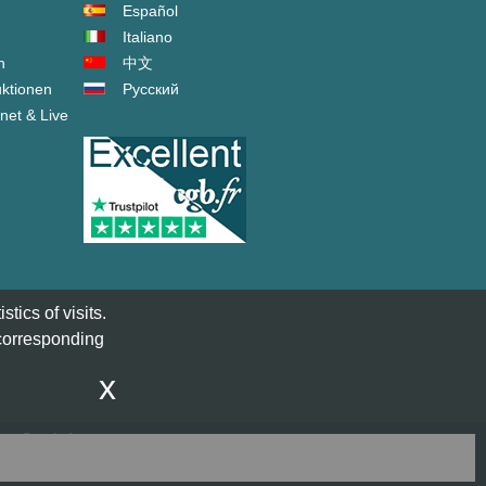
Español
Italiano
n
中文
ktionen
Русский
net & Live
tics of visits.
 corresponding
x
act@cgb.fr