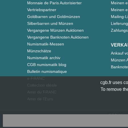
Monnaie de Paris Autorisierter
Meinen e
Vertriebspartner
Meinen e-
Goldbarren und Goldmünzen
Mailing-L
Silberbarren und Münzen
Lieferung
Vergangene Münzen Auktionen
Zahlungs
Vergangene Banknoten Auktionen
Numismatik-Messen
VERKA
Münzschätze
Ankauf v
Numismatik archiv
Münzen A
CGB numismatik blog
Banknote
Bulletin numismatique
e-FRANC
cgb.fr uses co
Collection idéale
To remove the
Amis du FRANC
Amis de l'Euro
CGB Numi