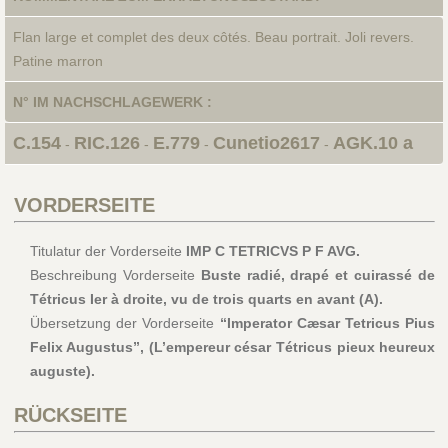
Flan large et complet des deux côtés. Beau portrait. Joli revers.
Patine marron
N° IM NACHSCHLAGEWERK :
C.154
RIC.126
E.779
Cunetio2617
AGK.10 a
-
-
-
-
VORDERSEITE
Titulatur der Vorderseite
IMP C TETRICVS P F AVG.
Beschreibung Vorderseite
Buste radié, drapé et cuirassé de
Tétricus Ier à droite, vu de trois quarts en avant (A).
Übersetzung der Vorderseite
“Imperator Cæsar Tetricus Pius
Felix Augustus”, (L’empereur césar Tétricus pieux heureux
auguste).
RÜCKSEITE