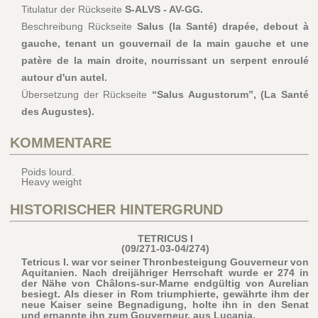
Titulatur der Rückseite
S-ALVS - AV-GG.
Beschreibung Rückseite
Salus (la Santé) drapée, debout à
gauche, tenant un gouvernail de la main gauche et une
patère de la main droite, nourrissant un serpent enroulé
autour d'un autel.
Übersetzung der Rückseite
“Salus Augustorum”, (La Santé
des Augustes).
KOMMENTARE
Poids lourd.
Heavy weight
HISTORISCHER HINTERGRUND
TETRICUS I
(09/271-03-04/274)
Tetricus I. war vor seiner Thronbesteigung Gouverneur von
Aquitanien. Nach dreijähriger Herrschaft wurde er 274 in
der Nähe von Châlons-sur-Marne endgültig von Aurelian
besiegt. Als dieser in Rom triumphierte, gewährte ihm der
neue Kaiser seine Begnadigung, holte ihn in den Senat
und ernannte ihn zum Gouverneur. aus Lucania.