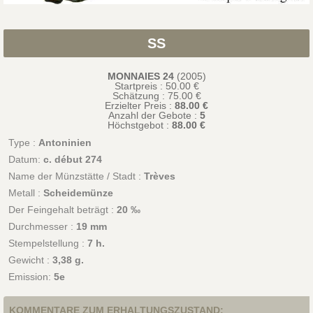
SS
MONNAIES 24
(2005)
Startpreis : 50.00 €
Schätzung :
75.00
€
Erzielter Preis :
88.00 €
Anzahl der Gebote :
5
Höchstgebot :
88.00 €
Type :
Antoninien
Datum:
c. début 274
Name der Münzstätte / Stadt :
Trèves
Metall :
Scheidemünze
Der Feingehalt beträgt :
20 ‰
Durchmesser :
19 mm
Stempelstellung :
7 h.
Gewicht :
3,38 g.
Emission:
5e
KOMMENTARE ZUM ERHALTUNGSZUSTAND: