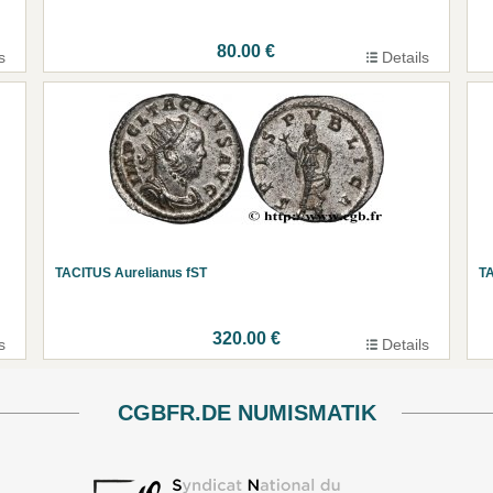
80.00 €
s
Details
TACITUS Aurelianus fST
TA
320.00 €
s
Details
CGBFR.DE NUMISMATIK