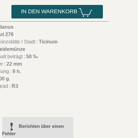
IN DEN WARENKORB
lianus
ut 276
nzstätte / Stadt :
Ticinum
eidemünze
lt beträgt :
50 ‰
r :
22 mm
lung :
6 h.
00 g.
grad :
R3
Berichten über einen
Fehler