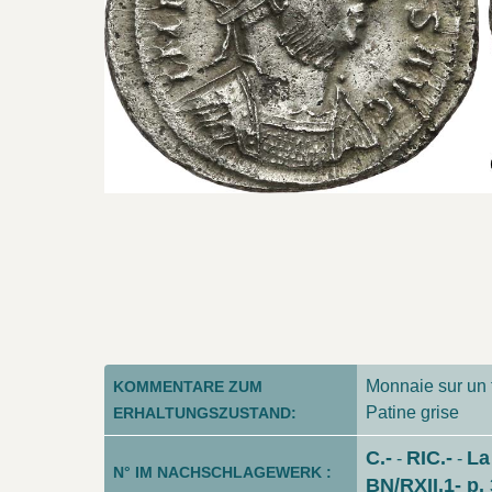
Monnaie sur un f
KOMMENTARE ZUM
Patine grise
ERHALTUNGSZUSTAND:
C.-
RIC.-
La
-
-
N° IM NACHSCHLAGEWERK :
BN/RXII.1- p. 