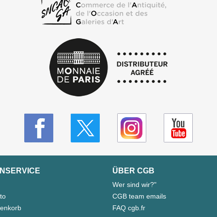
NSERVICE
ÜBER CGB
Wer sind wir?"
to
CGB team emails
enkorb
FAQ cgb.fr