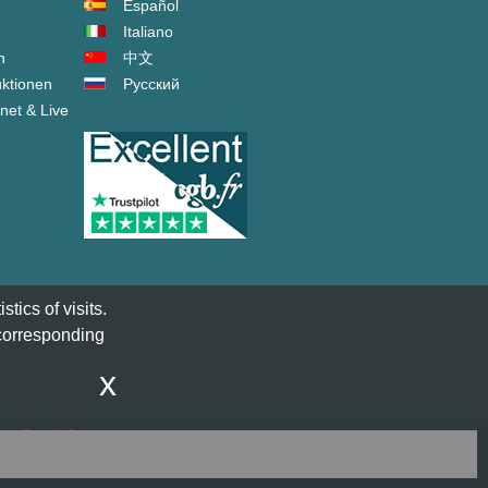
Español
Italiano
n
中文
ktionen
Русский
net & Live
tics of visits.
 corresponding
x
act@cgb.fr