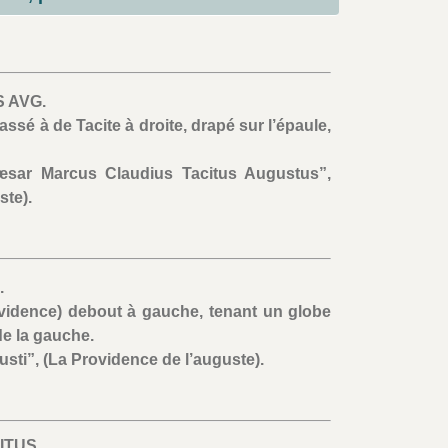
S AVG.
assé à de Tacite à droite, drapé sur l’épaule,
æsar Marcus Claudius Tacitus Augustus”,
ste).
.
ovidence) debout à gauche, tenant un globe
de la gauche.
sti”, (La Providence de l’auguste).
ITUS