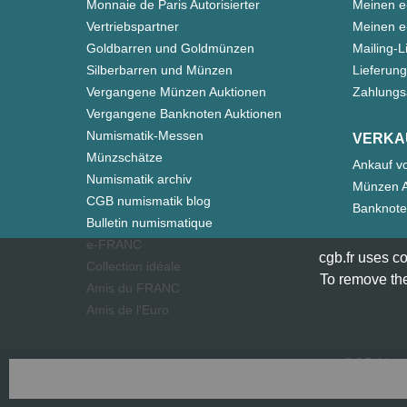
Monnaie de Paris Autorisierter
Meinen e
Vertriebspartner
Meinen e-
Goldbarren und Goldmünzen
Mailing-L
Silberbarren und Münzen
Lieferung
Vergangene Münzen Auktionen
Zahlungs
Vergangene Banknoten Auktionen
Numismatik-Messen
VERKA
Münzschätze
Ankauf v
Numismatik archiv
Münzen A
CGB numismatik blog
Banknote
Bulletin numismatique
e-FRANC
cgb.fr uses co
Collection idéale
To remove the
Amis du FRANC
Amis de l'Euro
CGB Numi