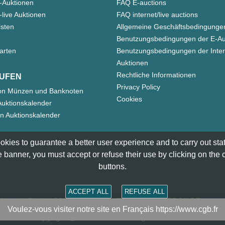
-Auktionen
FAQ E-auctions
live Auktionen
FAQ internet/live auctions
isten
Allgemeine Geschäftsbedingunge
Benutzungsbedingungen der E-Au
arten
Benutzungsbedingungen der Inter
Auktionen
Rechtliche Informationen
UFEN
Privacy Policy
on Münzen und Banknoten
Cookies
uktionskalender
n Auktionskalender
okies to guarantee a better user experience and to carry out statis
 banner, you must accept or refuse their use by clicking on the
buttons.
ACCEPT ALL
REFUSE ALL
smatik Paris - 36 rue Vivienne - 75002 PARIS FRANCE -
cont
Voulez-vous visiter notre site en Français https://www.cgb.fr
Copyright @1997-2025 - All Rights Reserved