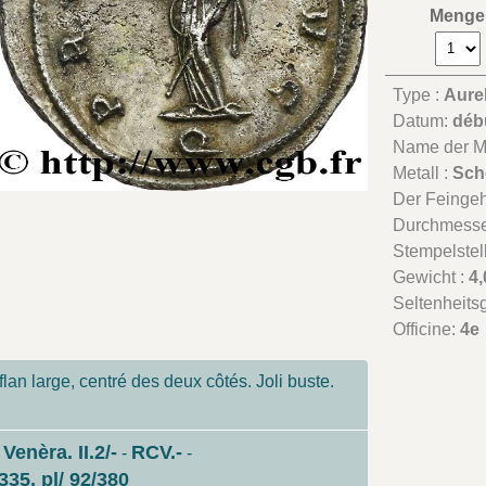
Menge
Type :
Aure
Datum:
déb
Name der Mü
Metall :
Sch
Der Feingeha
Durchmesse
Stempelstel
Gewicht :
4,
Seltenheits
Officine:
4e
lan large, centré des deux côtés. Joli buste.
 Venèra. II.2/-
RCV.-
-
-
335, pl/ 92/380