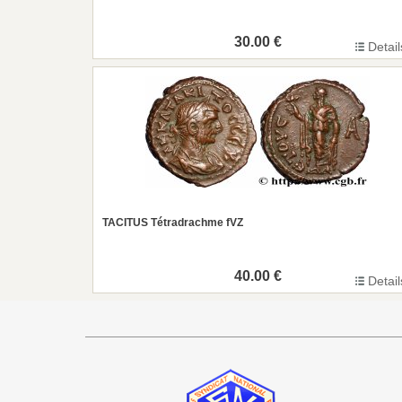
30.00 €
Detail
TACITUS Tétradrachme fVZ
40.00 €
Detail