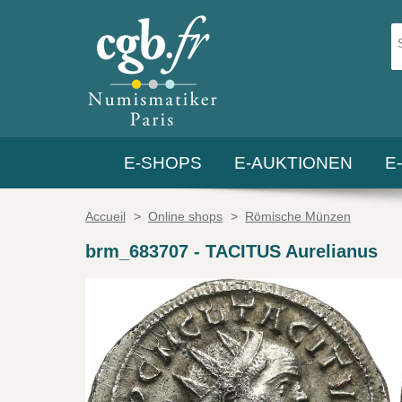
E-SHOPS
E-AUKTIONEN
E
Accueil
>
Online shops
>
Römische Münzen
brm_683707
-
TACITUS Aurelianus