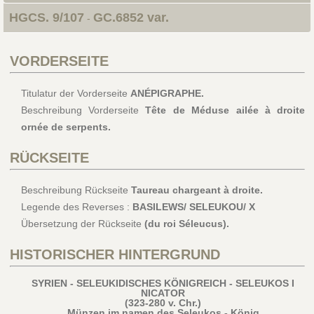
HGCS. 9/107
GC.6852 var.
-
VORDERSEITE
Titulatur der Vorderseite
ANÉPIGRAPHE.
Beschreibung Vorderseite
Tête de Méduse ailée à droite
ornée de serpents.
RÜCKSEITE
Beschreibung Rückseite
Taureau chargeant à droite.
Legende des Reverses :
BASILEWS/ SELEUKOU/ X
Übersetzung der Rückseite
(du roi Séleucus).
HISTORISCHER HINTERGRUND
SYRIEN - SELEUKIDISCHES KÖNIGREICH - SELEUKOS I
NICATOR
(323-280 v. Chr.)
Münzen im namen des Seleukos - König