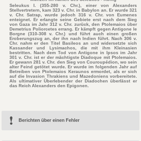
Seleukus I. (355-280 v. Chr.), einer von Alexanders
Stellvertretern, kam 323 v. Chr. in Babylon an. Er wurde 321
v. Chr. Satrap, wurde jedoch 316 v. Chr. von Eumenes
enteignet. Er erlangte seine Gebiete erst nach dem Sieg
von Gaza im Jahr 312 v. Chr. zurück, den Ptolemaios über
Demetrius Poliorcetes errang. Er kämpft gegen Antigone le
Borgne (310-308 v. Chr.) und führt auch einen großen
Eroberungszug an, der ihn nach Indien führt. Nach 306 v.
Chr. nahm er den Titel Basileos an und widersetzte sich
Kassander und Lysimachos, die mit ihm Kleinasien
bestritten. Nach dem Tod von Antigone in Ipsos im Jahr
301 v. Chr. ist er der mächtigste Diadoque mit Ptolemaios.
Er gewann 281 v. Chr. den Sieg von Couroupédion, wo sein
alter Feind getötet wurde. Er wurde im folgenden Jahr auf
Betreiben von Ptolemaios Keraunos ermordet, als er sich
auf die Invasion Thrakiens und Mazedoniens vorbereitete.
Als ultimativer Überlebender der Diadochen überlässt er
das Reich Alexanders den Epigonen.
Berichten über einen Fehler