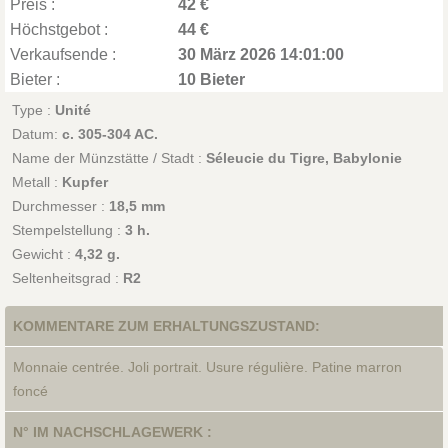
Preis :
42 €
Höchstgebot :
44 €
Verkaufsende :
30 März 2026 14:01:00
Bieter :
10 Bieter
Type :
Unité
Datum:
c. 305-304 AC.
Name der Münzstätte / Stadt :
Séleucie du Tigre, Babylonie
Metall :
Kupfer
Durchmesser :
18,5 mm
Stempelstellung :
3 h.
Gewicht :
4,32 g.
Seltenheitsgrad :
R2
KOMMENTARE ZUM ERHALTUNGSZUSTAND:
Monnaie centrée. Joli portrait. Usure régulière. Patine marron
foncé
N° IM NACHSCHLAGEWERK :