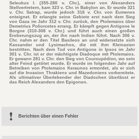
Seleukus I. (355-280 v. Chr.), einer von Alexanders
Stellvertretern, kam 323 v. Chr. in Babylon an. Er wurde 321
v. Chr. Satrap, wurde jedoch 316 v. Chr. von Eumenes
enteignet. Er erlangte seine Gebiete erst nach dem Sieg
von Gaza im Jahr 312 v. Chr. zurück, den Ptolemaios über
Demetrius Poliorcetes errang. Er kämpft gegen Antigone le
Borgne (310-308 v. Chr.) und führt auch einen großen
Eroberungszug an, der ihn nach Indien führt. Nach 306 v.
Chr. nahm er den Titel Basileos an und widersetzte sich
Kassander und Lysimachos, die mit ihm Kleinasien
bestritten. Nach dem Tod von Antigone in Ipsos im Jahr
301 v. Chr. ist er der mächtigste Diadoque mit Ptolemaios.
Er gewann 281 v. Chr. den Sieg von Couroupédion, wo sein
alter Feind getötet wurde. Er wurde im folgenden Jahr auf
Betreiben von Ptolemaios Keraunos ermordet, als er sich
auf die Invasion Thrakiens und Mazedoniens vorbereitete.
Als ultimativer Überlebender der Diadochen überlässt er
das Reich Alexanders den Epigonen.
Berichten über einen Fehler