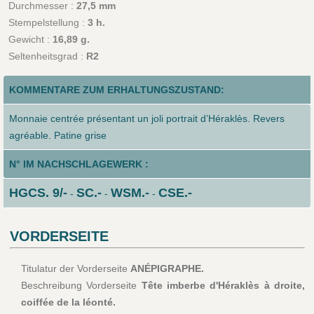
Durchmesser :
27,5 mm
Stempelstellung :
3 h.
Gewicht :
16,89 g.
Seltenheitsgrad :
R2
KOMMENTARE ZUM ERHALTUNGSZUSTAND:
Monnaie centrée présentant un joli portrait d’Héraklès. Revers
agréable. Patine grise
N° IM NACHSCHLAGEWERK :
HGCS. 9/-
SC.-
WSM.-
CSE.-
-
-
-
VORDERSEITE
Titulatur der Vorderseite
ANÉPIGRAPHE.
Beschreibung Vorderseite
Tête imberbe d'Héraklès à droite,
coiffée de la léonté.