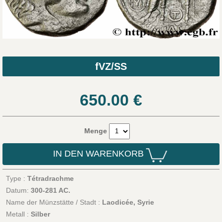
fVZ/SS
650.00
€
Menge
IN DEN WARENKORB
Type :
Tétradrachme
Datum:
300-281 AC.
Name der Münzstätte / Stadt :
Laodicée, Syrie
Metall :
Silber