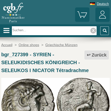
Deutsch
Accueil
>
Online shops
>
Griechische Münzen
bgr_727399
-
SYRIEN -
Zurück
SELEUKIDISCHES KÖNIGREICH -
SELEUKOS I NICATOR Tétradrachme