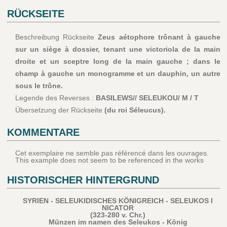
RÜCKSEITE
Beschreibung Rückseite
Zeus aétophore trônant à gauche
sur un siège à dossier, tenant une victoriola de la main
droite et un sceptre long de la main gauche ; dans le
champ à gauche un monogramme et un dauphin, un autre
sous le trône.
Legende des Reverses :
BASILEWS// SELEUKOU/ M / T
Übersetzung der Rückseite
(du roi Séleucus).
KOMMENTARE
Cet exemplaire ne semble pas référencé dans les ouvrages.
This example does not seem to be referenced in the works
HISTORISCHER HINTERGRUND
SYRIEN - SELEUKIDISCHES KÖNIGREICH - SELEUKOS I
NICATOR
(323-280 v. Chr.)
Münzen im namen des Seleukos - König