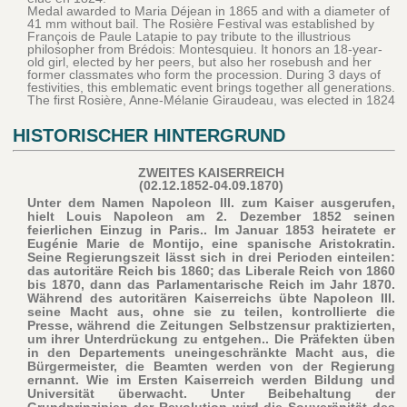
Medal awarded to Maria Déjean in 1865 and with a diameter of
41 mm without bail. The Rosière Festival was established by
François de Paule Latapie to pay tribute to the illustrious
philosopher from Brédois: Montesquieu. It honors an 18-year-
old girl, elected by her peers, but also her rosebush and her
former classmates who form the procession. During 3 days of
festivities, this emblematic event brings together all generations.
The first Rosière, Anne-Mélanie Giraudeau, was elected in 1824
HISTORISCHER HINTERGRUND
ZWEITES KAISERREICH
(02.12.1852-04.09.1870)
Unter dem Namen Napoleon III. zum Kaiser ausgerufen,
hielt Louis Napoleon am 2. Dezember 1852 seinen
feierlichen Einzug in Paris.. Im Januar 1853 heiratete er
Eugénie Marie de Montijo, eine spanische Aristokratin.
Seine Regierungszeit lässt sich in drei Perioden einteilen:
das autoritäre Reich bis 1860; das Liberale Reich von 1860
bis 1870, dann das Parlamentarische Reich im Jahr 1870.
Während des autoritären Kaiserreichs übte Napoleon III.
seine Macht aus, ohne sie zu teilen, kontrollierte die
Presse, während die Zeitungen Selbstzensur praktizierten,
um ihrer Unterdrückung zu entgehen.. Die Präfekten üben
in den Departements uneingeschränkte Macht aus, die
Bürgermeister, die Beamten werden von der Regierung
ernannt. Wie im Ersten Kaiserreich werden Bildung und
Universität überwacht. Unter Beibehaltung der
Grundprinzipien der Revolution wird die Souveränität des