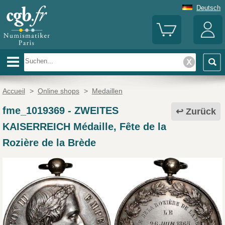
Deutsch
Accueil
>
Online shops
>
Medaillen
fme_1019369
-
ZWEITES
Zurück
KAISERREICH Médaille, Fête de la
Rozière de la Brède