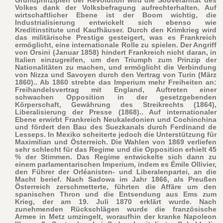
Volkes dank der Volksbefragung aufrechterhalten. Auf
wirtschaftlicher Ebene ist der Boom wichtig, die
Industrialisierung entwickelt sich ebenso wie
Kreditinstitute und Kaufhäuser. Durch den Krimkrieg wird
das militärische Prestige gesteigert, was es Frankreich
ermöglicht, eine internationale Rolle zu spielen. Der Angriff
von Orsini (Januar 1858) hindert Frankreich nicht daran, in
Italien einzugreifen, um den Triumph zum Prinzip der
Nationalitäten zu machen, und ermöglicht die Verbindung
von Nizza und Savoyen durch den Vertrag von Turin (März
1860).. Ab 1860 strebte das Imperium mehr Freiheiten an:
Freihandelsvertrag mit England, Auftreten einer
schwachen Opposition in der gesetzgebenden
Körperschaft, Gewährung des Streikrechts (1864),
Liberalisierung der Presse (1868).. Auf internationaler
Ebene erwirbt Frankreich Neukaledonien und Cochinchina
und fördert den Bau des Suezkanals durch Ferdinand de
Lesseps. In Mexiko scheiterte jedoch die Unterstützung für
Maximilian und Österreich. Die Wahlen von 1869 verliefen
sehr schlecht für das Regime und die Opposition erhielt 45
% der Stimmen. Das Regime entwickelte sich dann zu
einem parlamentarischen Imperium, indem es Émile Ollivier,
den Führer der Orléanisten- und Liberalenpartei, an die
Macht berief. Nach Sadowa im Jahr 1866, als Preußen
Österreich zerschmetterte, führten die Affäre um den
spanischen Thron und die Entsendung aus Ems zum
Krieg, der am 19. Juli 1870 erklärt wurde. Nach
zunehmenden Rückschlägen wurde die französische
Armee in Metz umzingelt, woraufhin der kranke Napoleon