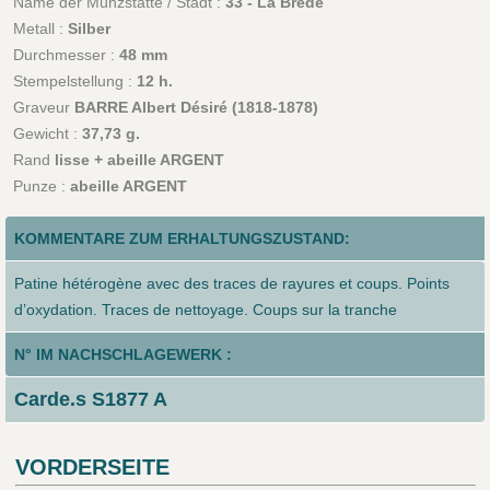
Name der Münzstätte / Stadt :
33 - La Brède
Metall :
Silber
Durchmesser :
48 mm
Stempelstellung :
12 h.
Graveur
BARRE Albert Désiré (1818-1878)
Gewicht :
37,73 g.
Rand
lisse + abeille ARGENT
Punze :
abeille ARGENT
KOMMENTARE ZUM ERHALTUNGSZUSTAND:
Patine hétérogène avec des traces de rayures et coups. Points
d’oxydation. Traces de nettoyage. Coups sur la tranche
N° IM NACHSCHLAGEWERK :
Carde.s S1877 A
VORDERSEITE