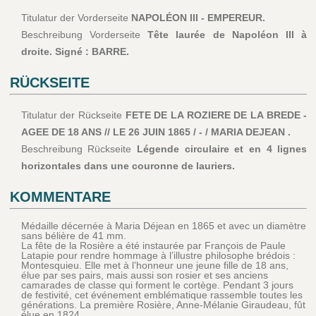
Titulatur der Vorderseite
NAPOLÉON III - EMPEREUR.
Beschreibung Vorderseite
Tête laurée de Napoléon III à
droite. Signé : BARRE.
RÜCKSEITE
Titulatur der Rückseite
FETE DE LA ROZIERE DE LA BREDE -
AGEE DE 18 ANS // LE 26 JUIN 1865 / - / MARIA DEJEAN .
Beschreibung Rückseite
Légende circulaire et en 4 lignes
horizontales dans une couronne de lauriers.
KOMMENTARE
Médaille décernée à Maria Déjean en 1865 et avec un diamètre
sans bélière de 41 mm.
La fête de la Rosière a été instaurée par François de Paule
Latapie pour rendre hommage à l’illustre philosophe brédois :
Montesquieu. Elle met à l’honneur une jeune fille de 18 ans,
élue par ses pairs, mais aussi son rosier et ses anciens
camarades de classe qui forment le cortège. Pendant 3 jours
de festivité, cet événement emblématique rassemble toutes les
générations. La première Rosière, Anne-Mélanie Giraudeau, fût
élue en 1824.