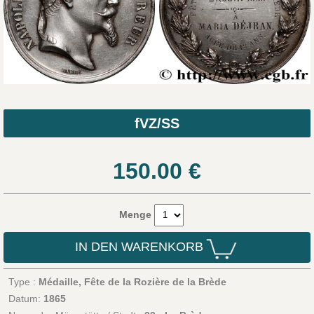
fVZ/SS
150.00
€
Menge
IN DEN WARENKORB
Type :
Médaille, Fête de la Rozière de la Brède
Datum:
1865