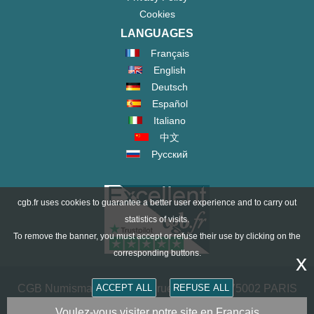
Cookies
LANGUAGES
Français
English
Deutsch
Español
Italiano
中文
Русский
cgb.fr uses cookies to guarantee a better user experience and to carry out
statistics of visits.
To remove the banner, you must accept or refuse their use by clicking on the
corresponding buttons.
x
CGB Numismatik Paris - 36 rue Vivienne - 75002 PARIS
ACCEPT ALL
REFUSE ALL
FRANCE -
contact@cgb.fr
Voulez-vous visiter notre site en Français