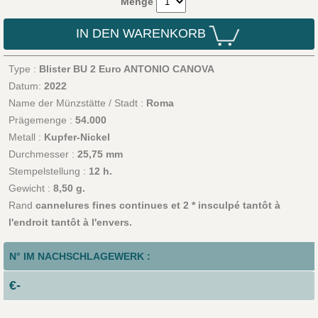
Menge
IN DEN WARENKORB
Type :
Blister BU 2 Euro ANTONIO CANOVA
Datum:
2022
Name der Münzstätte / Stadt :
Roma
Prägemenge :
54.000
Metall :
Kupfer-Nickel
Durchmesser :
25,75 mm
Stempelstellung :
12 h.
Gewicht :
8,50 g.
Rand
cannelures fines continues et 2 * insculpé tantôt à
l'endroit tantôt à l'envers.
N° IM NACHSCHLAGEWERK :
€-