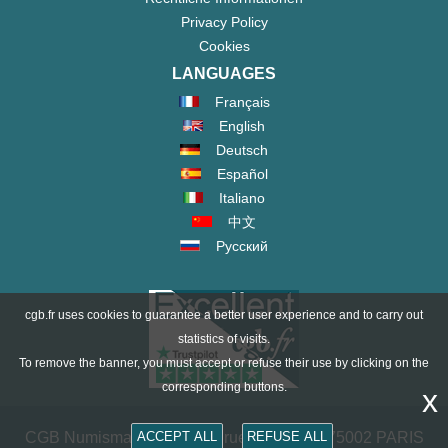
Privacy Policy
Cookies
LANGUAGES
Français
English
Deutsch
Español
Italiano
中文
Русский
cgb.fr uses cookies to guarantee a better user experience and to carry out
statistics of visits.
To remove the banner, you must accept or refuse their use by clicking on the
corresponding buttons.
x
CGB Numismatik Paris - 36 rue Vivienne - 75002 PARIS
ACCEPT ALL
REFUSE ALL