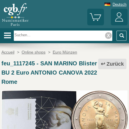
Deutsch
Accueil
>
Online shops
>
Euro Münzen
feu_1117245
-
SAN MARINO Blister
Zurück
BU 2 Euro ANTONIO CANOVA 2022
Rome