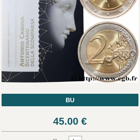
BU
45.00
€