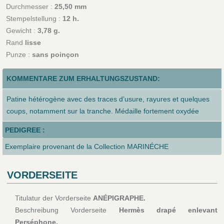
Durchmesser :
25,50 mm
Stempelstellung :
12 h.
Gewicht :
3,78 g.
Rand
lisse
Punze :
sans poinçon
KOMMENTARE ZUM ERHALTUNGSZUSTAND:
Patine hétérogène avec des traces d’usure, rayures et quelques
coups, notamment sur la tranche. Médaille fortement oxydée
PEDIGREE :
Exemplaire provenant de la Collection MARINÉCHE
VORDERSEITE
Titulatur der Vorderseite
ANÉPIGRAPHE.
Beschreibung Vorderseite
Hermès drapé enlevant
Perséphone.