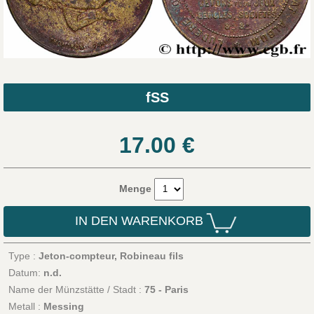
fSS
17.00
€
Menge
IN DEN WARENKORB
Type :
Jeton-compteur, Robineau fils
Datum:
n.d.
Name der Münzstätte / Stadt :
75 - Paris
Metall :
Messing