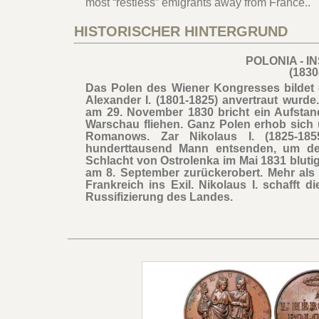
most “restless” emigrants away from France..
HISTORISCHER HINTERGRUND
POLONIA - 
(1830
Das Polen des Wiener Kongresses bildet 
Alexander I. (1801-1825) anvertraut wurde
am 29. November 1830 bricht ein Aufsta
Warschau fliehen. Ganz Polen erhob sich
Romanows. Zar Nikolaus I. (1825-1
hunderttausend Mann entsenden, um den
Schlacht von Ostrolenka im Mai 1831 blut
am 8. September zurückerobert. Mehr als
Frankreich ins Exil. Nikolaus I. schafft 
Russifizierung des Landes.