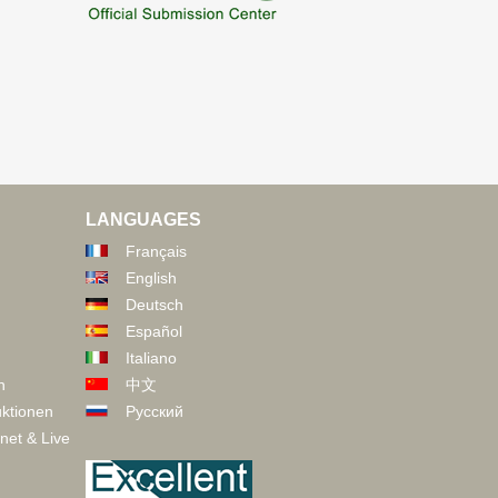
LANGUAGES
Français
English
Deutsch
Español
Italiano
n
中文
ktionen
Русский
net & Live