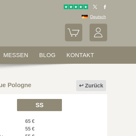
Deutsch
MESSEN
BLOG
KONTAKT
ue Pologne
Zurück
SS
65 €
55 €