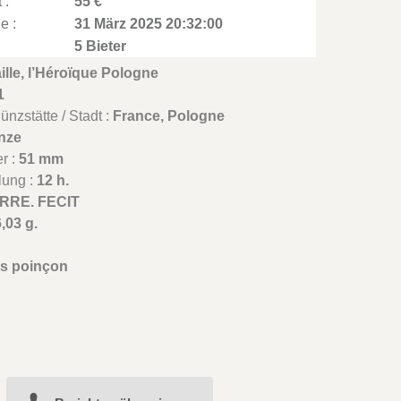
 :
55 €
e :
31 März 2025 20:32:00
5 Bieter
lle, l’Héroïque Pologne
1
nzstätte / Stadt :
France, Pologne
nze
r :
51 mm
lung :
12 h.
RRE. FECIT
,03 g.
s poinçon