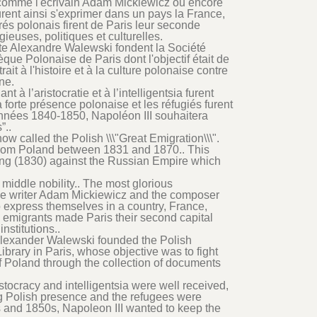
 comme l'écrivain Adam Mickiewicz ou encore
ent ainsi s'exprimer dans un pays la France,
rés polonais firent de Paris leur seconde
igieuses, politiques et culturelles.
te Alexandre Walewski fondent la Société
hèque Polonaise de Paris dont l'objectif était de
rait à l'histoire et à la culture polonaise contre
ne.
 à l’aristocratie et à l’intelligentsia furent
la forte présence polonaise et les réfugiés furent
années 1840-1850, Napoléon III souhaitera
”..
called the Polish \\\"Great Emigration\\\".
es from Poland between 1831 and 1870.. This
ing (1830) against the Russian Empire which
middle nobility.. The most glorious
the writer Adam Mickiewicz and the composer
 express themselves in a country, France,
 emigrants made Paris their second capital
institutions..
Alexander Walewski founded the Polish
Library in Paris, whose objective was to fight
f Poland through the collection of documents
stocracy and intelligentsia were well received,
g Polish presence and the refugees were
s and 1850s, Napoleon III wanted to keep the