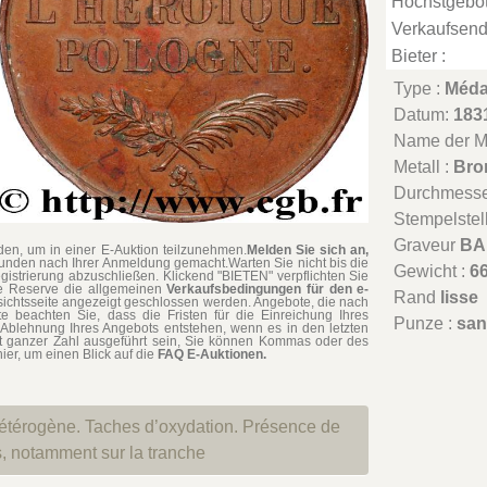
Höchstgebot
Verkaufsend
Bieter :
Type :
Médai
Datum:
183
Name der Mü
Metall :
Bro
Durchmesse
Stempelstel
Graveur
BA
en, um in einer E-Auktion teilzunehmen.
Melden Sie sich an,
tunden nach Ihrer Anmeldung gemacht.Warten Sie nicht bis die
Gewicht :
66
gistrierung abzuschließen. Klickend "BIETEN" verpflichten Sie
hne Reserve die allgemeinen
Verkaufsbedingungen für den e-
Rand
lisse
rsichtsseite angezeigt geschlossen werden. Angebote, die nach
te beachten Sie, dass die Fristen für die Einreichung Ihres
Punze :
san
Ablehnung Ihres Angebots entstehen, wenn es in den letzten
t ganzer Zahl ausgeführt sein, Sie können Kommas oder des
ier, um einen Blick auf die
FAQ E-Auktionen.
étérogène. Taches d’oxydation. Présence de
s, notamment sur la tranche