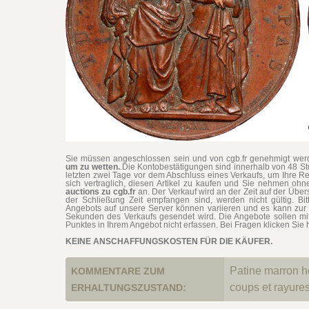
Sie müssen angeschlossen sein und von cgb.fr genehmigt werd
um zu wetten.
.Die Kontobestätigungen sind innerhalb von 48 S
letzten zwei Tage vor dem Abschluss eines Verkaufs, um Ihre Re
sich vertraglich, diesen Artikel zu kaufen und Sie nehmen o
auctions zu cgb.fr
an. Der Verkauf wird an der Zeit auf der Übe
der Schließung Zeit empfangen sind, werden nicht gültig. Bit
Angebots auf unsere Server können variieren und es kann zur 
Sekunden des Verkaufs gesendet wird. Die Angebote sollen mi
Punktes in Ihrem Angebot nicht erfassen. Bei Fragen klicken Sie h
KEINE ANSCHAFFUNGSKOSTEN FÜR DIE KÄUFER.
Patine marron h
KOMMENTARE ZUM
coups et rayure
ERHALTUNGSZUSTAND: