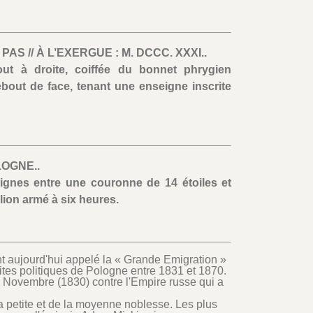
PAS // À L’EXERGUE : M. DCCC. XXXI..
ut à droite, coiffée du bonnet phrygien
ebout de face, tenant une enseigne inscrite
LOGNE..
lignes entre une couronne de 14 étoiles et
lion armé à six heures.
 aujourd'hui appelé la « Grande Emigration »
lites politiques de Pologne entre 1831 et 1870.
de Novembre (1830) contre l'Empire russe qui a
a petite et de la moyenne noblesse. Les plus