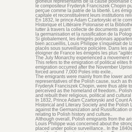
glorieux représentants de la cause polonaise
le compositeur Fryderyk Franciszek Chopin pur
perçue comme la patrie de la liberté. Les émig
capitale et reconstituèrent leurs institutions rel
En 1832, le prince Adam Czartoryski et le com
Historique et Littéraire Polonaise et la Bibliot
lutter à travers la collecte de documents ayant t
la germanisation et la russification de la Polog
Si globalement, les émigrés polonais appartenant
bien accueillis, Louis Philippe s'inquiétait de 
placés sous surveillance policière. Dans les 
éloigner de France les émigrés les plus “agités
The July Monarchy experienced a movement now 
This refers to the emigration of political elit
emigration occurred after the November Upris
forced around 7,000 Poles into exile..
The emigrants were mainly from the lower and 
representatives of the Polish cause, such as 
Fryderyk Franciszek Chopin, were thus able to
perceived as the homeland of freedom.. Polish
and rebuilt their religious, political and cultural 
In 1832, Prince Adam Czartoryski and Count 
Historical and Literary Society and the Polish 
against the Germanization and Russification o
relating to Polish history and culture..
Although overall, Polish emigrants from the ari
Louis Philippe was concerned about the stron
placed under police surveillance.. In the 1840