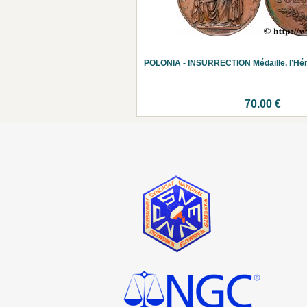
POLONIA - INSURRECTION Médaille, l’Hér
70.00 €