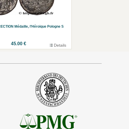
CTION Médaille, l’Héroïque Pologne S
45.00 €
Details