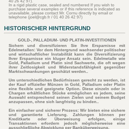
40 26 42 97).
In a rigid plastic case, sealed and numbered If you wish to
purchase several examples or if this reference is indicated as
unavailable, please contact Mr. Cornu directly by email or
telephone (joel@cgb.fr / 01 40 26 42 97)
HISTORISCHER HINTERGRUND
GOLD-, PALLADIUM- UND PLATIN-INVESTITIONEN
Sichern und diversifizieren Sie Ihre Ersparnisse mit
Edelmetallen: Vor dem Hintergrund wachsender politischer
und wirtschaftlicher Instabilität kann die Diversifizierung
Ihrer Ersparnisse ein kluger Ansatz sein. Edelmetalle wie
Gold, Palladium und Platin sind Sachwerte, die oft wegen
ihrer Zeitlosigkeit und Widerstandsfähigkeit gegenüber
Marktschwankungen geschätzt werden..
Um unterschiedlichen Bedürfnissen gerecht zu werden, ist
der Kauf offizieller Münzen in Gold, Palladium oder Platin
eine flexible und geeignete Option. Diese einzeln oder in
Chargen erhältlichen Stücke ermöglichen es jedem, seine
Auswahl entsprechend seinen Zielen und seinem Budget
anzupassen, ohne sich langfristig zu binden..
Ein einfacher und sicherer Prozess: Wir bieten eine sichere
und garantierte Lieferung. Zahlungen können per
Kreditkarte oder Überweisung erfolgen, einige
Transaktionen erfordern jedoch möglicherweise eine
ausschließliche Abwicklung per Banküberweisung.