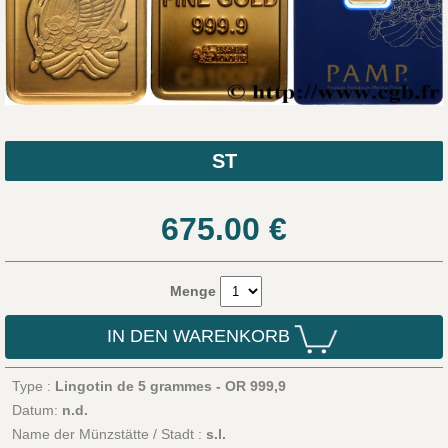
ST
675.00
€
Menge
IN DEN WARENKORB
Type :
Lingotin de 5 grammes - OR 999,9
Datum:
n.d.
Name der Münzstätte / Stadt :
s.l.