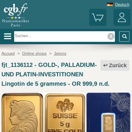
Deutsch
Accueil
>
Online shops
>
Jetons
fjt_1136112
-
GOLD-, PALLADIUM-
Zurück
UND PLATIN-INVESTITIONEN
Lingotin de 5 grammes - OR 999,9 n.d.