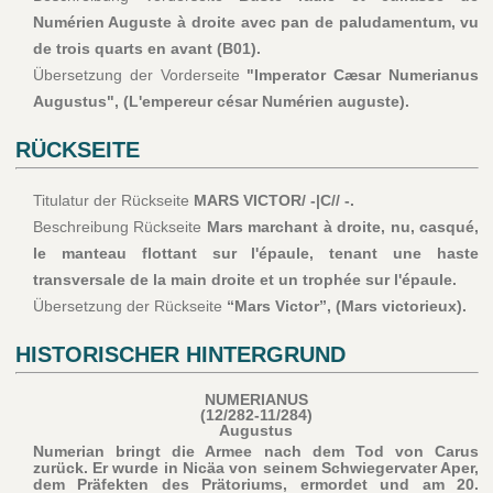
Numérien Auguste à droite avec pan de paludamentum, vu
de trois quarts en avant (B01).
Übersetzung der Vorderseite
"Imperator Cæsar Numerianus
Augustus", (L'empereur césar Numérien auguste).
RÜCKSEITE
Titulatur der Rückseite
MARS VICTOR/ -|C// -.
Beschreibung Rückseite
Mars marchant à droite, nu, casqué,
le manteau flottant sur l'épaule, tenant une haste
transversale de la main droite et un trophée sur l'épaule.
Übersetzung der Rückseite
“Mars Victor”, (Mars victorieux).
HISTORISCHER HINTERGRUND
NUMERIANUS
(12/282-11/284)
Augustus
Numerian bringt die Armee nach dem Tod von Carus
zurück. Er wurde in Nicäa von seinem Schwiegervater Aper,
dem Präfekten des Prätoriums, ermordet und am 20.