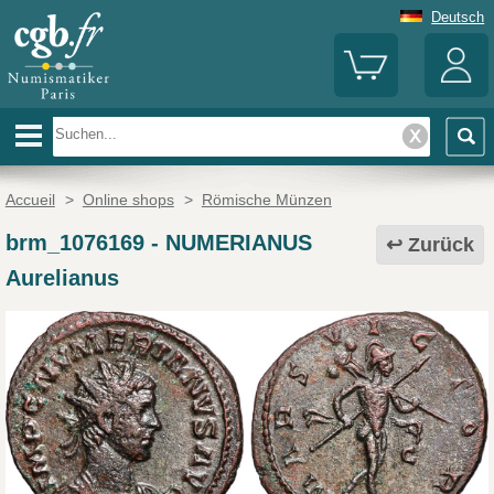
Deutsch
Accueil
>
Online shops
>
Römische Münzen
brm_1076169
-
NUMERIANUS
Zurück
Aurelianus