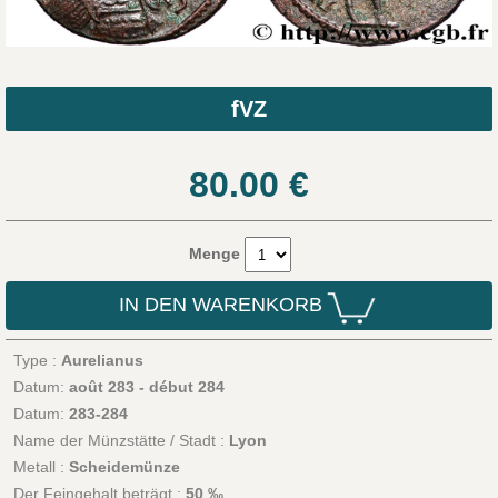
fVZ
80.00
€
Menge
IN DEN WARENKORB
Type :
Aurelianus
Datum:
août 283 - début 284
Datum:
283-284
Name der Münzstätte / Stadt :
Lyon
Metall :
Scheidemünze
Der Feingehalt beträgt :
50 ‰