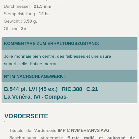
Durchmesser :
21,5 mm
Stempelstellung :
12 h.
Gewicht :
3,50 g.
Officine:
3e
KOMMENTARE ZUM ERHALTUNGSZUSTAND:
Jolie monnaie bien centré, des faiblesses et une usure
superficielle. Patine marron
N° IM NACHSCHLAGEWERK :
B.544 pl. LVI (45 ex.)
RIC.388
C.21
-
-
-
La Venèra. IV/
Compas-
-
VORDERSEITE
Titulatur der Vorderseite
IMP C NVMERIANVS AVG.
Beschreibung Vorderseite
Buste radié et cuirassé de