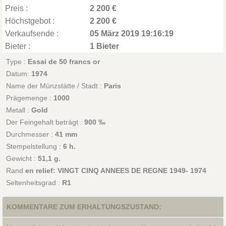
Preis :
2 200 €
Höchstgebot :
2 200 €
Verkaufsende :
05 März 2019 19:16:19
Bieter :
1 Bieter
Type :
Essai de 50 francs or
Datum:
1974
Name der Münzstätte / Stadt :
Paris
Prägemenge :
1000
Metall :
Gold
Der Feingehalt beträgt :
900 ‰
Durchmesser :
41 mm
Stempelstellung :
6 h.
Gewicht :
51,1 g.
Rand
en relief: VINGT CINQ ANNEES DE REGNE 1949- 1974
Seltenheitsgrad :
R1
KOMMENTARE ZUM ERHALTUNGSZUSTAND: