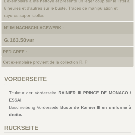
L’exemplaire a été nettoyé et présente un léger coup sur le listel à
6 heures et d’autres sur le buste. Traces de manipulation et
rayures superficielles
N° IM NACHSCHLAGEWERK :
G.163.50var
PEDIGREE :
Cet exemplaire provient de la collection R. P
VORDERSEITE
Titulatur der Vorderseite
RAINIER III PRINCE DE MONACO /
ESSAI.
Beschreibung Vorderseite
Buste de Rainier III en uniforme à
droite.
RÜCKSEITE