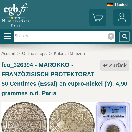
Deutsch
Accueil
>
Online shops
>
Kolonial Münzen
fco_326394
-
MAROKKO -
Zurück
FRANZÖZISISCH PROTEKTORAT
50 Centimes (Essai) en cupro-nickel (?), 4,90
grammes n.d. Paris