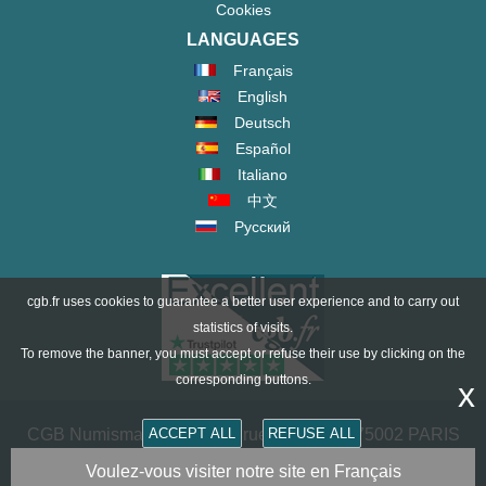
Cookies
LANGUAGES
Français
English
Deutsch
Español
Italiano
中文
Русский
cgb.fr uses cookies to guarantee a better user experience and to carry out
statistics of visits.
To remove the banner, you must accept or refuse their use by clicking on the
corresponding buttons.
x
CGB Numismatik Paris - 36 rue Vivienne - 75002 PARIS
ACCEPT ALL
REFUSE ALL
FRANCE -
contact@cgb.fr
Voulez-vous visiter notre site en Français