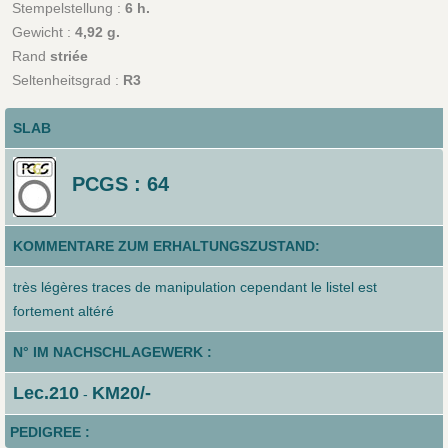
Stempelstellung :
6 h.
Gewicht :
4,92 g.
Rand
striée
Seltenheitsgrad :
R3
SLAB
PCGS : 64
KOMMENTARE ZUM ERHALTUNGSZUSTAND:
très légères traces de manipulation cependant le listel est
fortement altéré
N° IM NACHSCHLAGEWERK :
Lec.210
KM20/-
-
PEDIGREE :