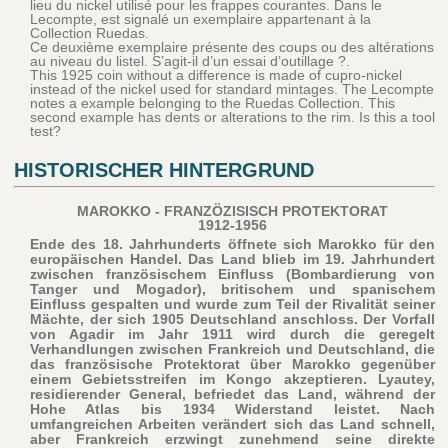
lieu du nickel utilisé pour les frappes courantes. Dans le
Lecompte, est signalé un exemplaire appartenant à la
Collection Ruedas.
Ce deuxième exemplaire présente des coups ou des altérations
au niveau du listel. S’agit-il d’un essai d’outillage ?.
This 1925 coin without a difference is made of cupro-nickel
instead of the nickel used for standard mintages. The Lecompte
notes a example belonging to the Ruedas Collection. This
second example has dents or alterations to the rim. Is this a tool
test?
HISTORISCHER HINTERGRUND
MAROKKO - FRANZÖZISISCH PROTEKTORAT
1912-1956
Ende des 18. Jahrhunderts öffnete sich Marokko für den
europäischen Handel. Das Land blieb im 19. Jahrhundert
zwischen französischem Einfluss (Bombardierung von
Tanger und Mogador), britischem und spanischem
Einfluss gespalten und wurde zum Teil der Rivalität seiner
Mächte, der sich 1905 Deutschland anschloss. Der Vorfall
von Agadir im Jahr 1911 wird durch die geregelt
Verhandlungen zwischen Frankreich und Deutschland, die
das französische Protektorat über Marokko gegenüber
einem Gebietsstreifen im Kongo akzeptieren. Lyautey,
residierender General, befriedet das Land, während der
Hohe Atlas bis 1934 Widerstand leistet. Nach
umfangreichen Arbeiten verändert sich das Land schnell,
aber Frankreich erzwingt zunehmend seine direkte