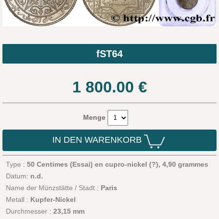
fST64
1 800.00
€
Menge
IN DEN WARENKORB
Type :
50 Centimes (Essai) en cupro-nickel (?), 4,90 grammes
Datum:
n.d.
Name der Münzstätte / Stadt :
Paris
Metall :
Kupfer-Nickel
Durchmesser :
23,15 mm