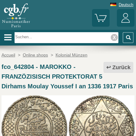
Deutsch
Accueil
>
Online shops
>
Kolonial Münzen
fco_642804
-
MAROKKO -
Zurück
FRANZÖZISISCH PROTEKTORAT 5
Dirhams Moulay Youssef I an 1336 1917 Paris