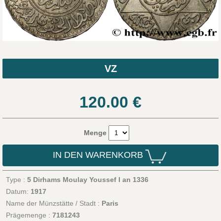
VZ
120.00
€
Menge
IN DEN WARENKORB
Type :
5 Dirhams Moulay Youssef I an 1336
Datum:
1917
Name der Münzstätte / Stadt :
Paris
Prägemenge :
7181243