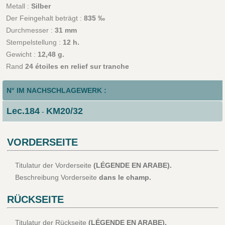
Metall :
Silber
Der Feingehalt beträgt :
835 ‰
Durchmesser :
31 mm
Stempelstellung :
12 h.
Gewicht :
12,48 g.
Rand
24 étoiles en relief sur tranche
N° IM NACHSCHLAGEWERK :
Lec.184
KM20/32
-
VORDERSEITE
Titulatur der Vorderseite
(LÉGENDE EN ARABE).
Beschreibung Vorderseite
dans le champ.
RÜCKSEITE
Titulatur der Rückseite
(LÉGENDE EN ARABE).