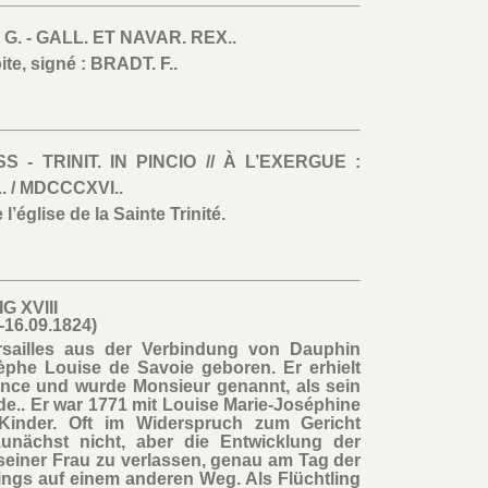
 G. - GALL. ET NAVAR. REX..
oite, signé : BRADT. F..
 - TRINIT. IN PINCIO // À L’EXERGUE :
. / MDCCCXVI..
l’église de la Sainte Trinité.
G XVIII
-16.09.1824)
ersailles aus der Verbindung von Dauphin
phe Louise de Savoie geboren. Er erhielt
ence und wurde Monsieur genannt, als sein
de.. Er war 1771 mit Louise Marie-Joséphine
 Kinder. Oft im Widerspruch zum Gericht
unächst nicht, aber die Entwicklung der
 seiner Frau zu verlassen, genau am Tag der
ings auf einem anderen Weg. Als Flüchtling