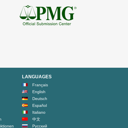
LANGUAGES
Français
English
Deutsch
Español
Italiano
n
中文
ktionen
Русский