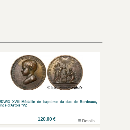
UDWIG XVIII Médaille de baptême du duc de Bordeaux,
ince d’Artois fVZ
120.00 €
Details