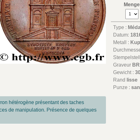
Menge
Type :
Médai
Datum:
181
Metall :
Kup
Durchmesse
Stempelstel
Graveur
BR
Gewicht :
30
Rand
lisse
Punze :
san
rron hétérogène présentant des taches
aces de manipulation. Présence de quelques