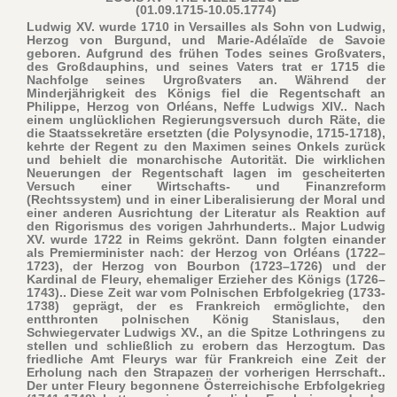
(01.09.1715-10.05.1774)
Ludwig XV. wurde 1710 in Versailles als Sohn von Ludwig,
Herzog von Burgund, und Marie-Adélaïde de Savoie
geboren. Aufgrund des frühen Todes seines Großvaters,
des Großdauphins, und seines Vaters trat er 1715 die
Nachfolge seines Urgroßvaters an. Während der
Minderjährigkeit des Königs fiel die Regentschaft an
Philippe, Herzog von Orléans, Neffe Ludwigs XIV.. Nach
einem unglücklichen Regierungsversuch durch Räte, die
die Staatssekretäre ersetzten (die Polysynodie, 1715-1718),
kehrte der Regent zu den Maximen seines Onkels zurück
und behielt die monarchische Autorität. Die wirklichen
Neuerungen der Regentschaft lagen im gescheiterten
Versuch einer Wirtschafts- und Finanzreform
(Rechtssystem) und in einer Liberalisierung der Moral und
einer anderen Ausrichtung der Literatur als Reaktion auf
den Rigorismus des vorigen Jahrhunderts.. Major Ludwig
XV. wurde 1722 in Reims gekrönt. Dann folgten einander
als Premierminister nach: der Herzog von Orléans (1722–
1723), der Herzog von Bourbon (1723–1726) und der
Kardinal de Fleury, ehemaliger Erzieher des Königs (1726–
1743).. Diese Zeit war vom Polnischen Erbfolgekrieg (1733-
1738) geprägt, der es Frankreich ermöglichte, den
entthronten polnischen König Stanislaus, den
Schwiegervater Ludwigs XV., an die Spitze Lothringens zu
stellen und schließlich zu erobern das Herzogtum. Das
friedliche Amt Fleurys war für Frankreich eine Zeit der
Erholung nach den Strapazen der vorherigen Herrschaft..
Der unter Fleury begonnene Österreichische Erbfolgekrieg