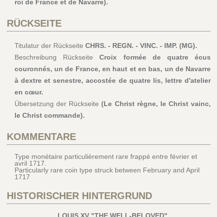
roi de France et de Navarre).
RÜCKSEITE
Titulatur der Rückseite
CHRS. - REGN. - VINC. - IMP. (MG).
Beschreibung Rückseite
Croix formée de quatre écus
couronnés, un de France, en haut et en bas, un de Navarre
à dextre et senestre, accostée de quatre lis, lettre d'atelier
en cœur.
Übersetzung der Rückseite
(Le Christ règne, le Christ vainc,
le Christ commande).
KOMMENTARE
Type monétaire particulièrement rare frappé entre février et
avril 1717.
Particularly rare coin type struck between February and April
1717
HISTORISCHER HINTERGRUND
LOUIS XV "THE WELL-BELOVED"