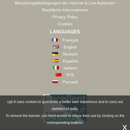
Benutzungsbedingungen der Internet & Live Auktionen
Rechtliche Informationen
Privacy Policy
Cookies
LANGUAGES
Français
English
Deutsch
Español
Italiano
中文
Русский
cgb.fr uses cookies to guarantee a better user experience and to carry out
statistics of visits.
To remove the banner, you must accept or refuse their use by clicking on the
corresponding buttons.
x