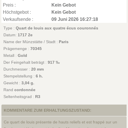
Preis :
Kein Gebot
Höchstgebot :
Kein Gebot
Verkaufsende :
09 Juni 2026 16:27:18
Type :
Quart de louis aux quatre écus couronnés
Datum:
1717 2e
Name der Münzstätte / Stadt :
Paris
Prägemenge :
70345
Metall :
Gold
Der Feingehalt beträgt :
917 ‰
Durchmesser :
20 mm
Stempelstellung :
6 h.
Gewicht :
3,04 g.
Rand
cordonnée
Seltenheitsgrad :
R3
KOMMENTARE ZUM ERHALTUNGSZUSTAND:
Ce quart de louis présente de hauts reliefs et est frappé sur un