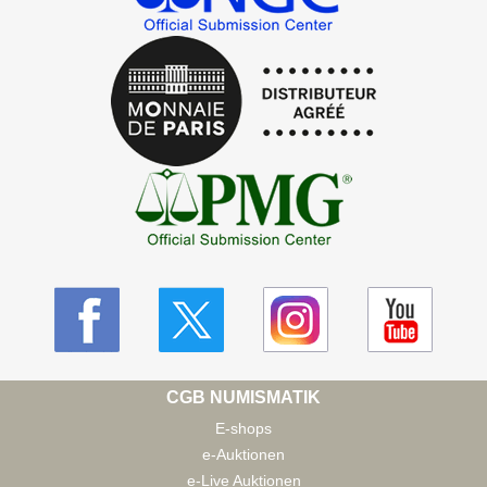
CGB NUMISMATIK
E-shops
e-Auktionen
e-Live Auktionen