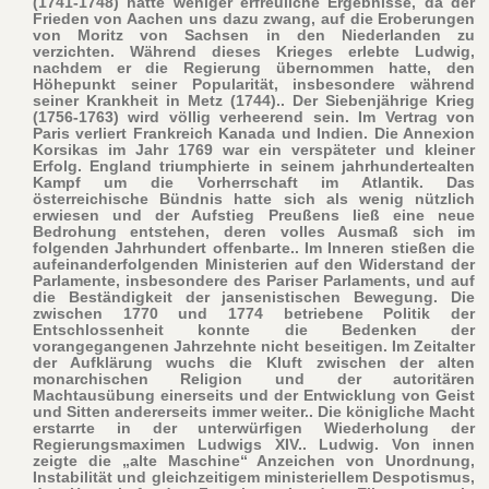
(1741-1748) hatte weniger erfreuliche Ergebnisse, da der
Frieden von Aachen uns dazu zwang, auf die Eroberungen
von Moritz von Sachsen in den Niederlanden zu
verzichten. Während dieses Krieges erlebte Ludwig,
nachdem er die Regierung übernommen hatte, den
Höhepunkt seiner Popularität, insbesondere während
seiner Krankheit in Metz (1744).. Der Siebenjährige Krieg
(1756-1763) wird völlig verheerend sein. Im Vertrag von
Paris verliert Frankreich Kanada und Indien. Die Annexion
Korsikas im Jahr 1769 war ein verspäteter und kleiner
Erfolg. England triumphierte in seinem jahrhundertealten
Kampf um die Vorherrschaft im Atlantik. Das
österreichische Bündnis hatte sich als wenig nützlich
erwiesen und der Aufstieg Preußens ließ eine neue
Bedrohung entstehen, deren volles Ausmaß sich im
folgenden Jahrhundert offenbarte.. Im Inneren stießen die
aufeinanderfolgenden Ministerien auf den Widerstand der
Parlamente, insbesondere des Pariser Parlaments, und auf
die Beständigkeit der jansenistischen Bewegung. Die
zwischen 1770 und 1774 betriebene Politik der
Entschlossenheit konnte die Bedenken der
vorangegangenen Jahrzehnte nicht beseitigen. Im Zeitalter
der Aufklärung wuchs die Kluft zwischen der alten
monarchischen Religion und der autoritären
Machtausübung einerseits und der Entwicklung von Geist
und Sitten andererseits immer weiter.. Die königliche Macht
erstarrte in der unterwürfigen Wiederholung der
Regierungsmaximen Ludwigs XIV.. Ludwig. Von innen
zeigte die „alte Maschine“ Anzeichen von Unordnung,
Instabilität und gleichzeitigem ministeriellem Despotismus,