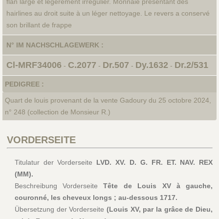
flan large et légèrement irrégulier. Monnaie présentant des
hairlines au droit suite à un léger nettoyage. Le revers a conservé
son brillant de frappe
N° IM NACHSCHLAGEWERK :
Cl-MRF34006
C.2077
Dr.507
Dy.1632
Dr.2/531
-
-
-
-
PEDIGREE :
Quart de louis provenant de la vente Gadoury du 25 octobre 2024,
n° 248 (collection de Monsieur R.)
VORDERSEITE
Titulatur der Vorderseite
LVD. XV. D. G. FR. ET. NAV. REX
(MM).
Beschreibung Vorderseite
Tête de Louis XV à gauche,
couronné, les cheveux longs ; au-dessous 1717.
Übersetzung der Vorderseite
(Louis XV, par la grâce de Dieu,