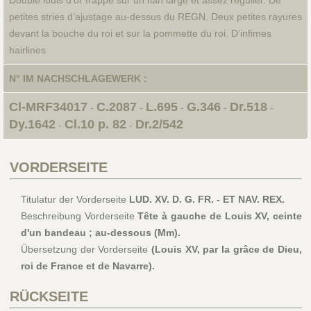
petites stries d’ajustage au-dessus du REGN. Deux petites rayures
devant la bouche du roi et sur la pommette du roi. D’infimes
hairlines
N° IM NACHSCHLAGEWERK :
Cl-MRF34017
C.2087
L.695
G.346
Dr.518
-
-
-
-
-
Dy.1642
Cl.10 p. 82
Dr.2/542
-
-
VORDERSEITE
Titulatur der Vorderseite
LUD. XV. D. G. FR. - ET NAV. REX.
Beschreibung Vorderseite
Tête à gauche de Louis XV, ceinte
d'un bandeau ; au-dessous (Mm).
Übersetzung der Vorderseite
(Louis XV, par la grâce de Dieu,
roi de France et de Navarre).
RÜCKSEITE