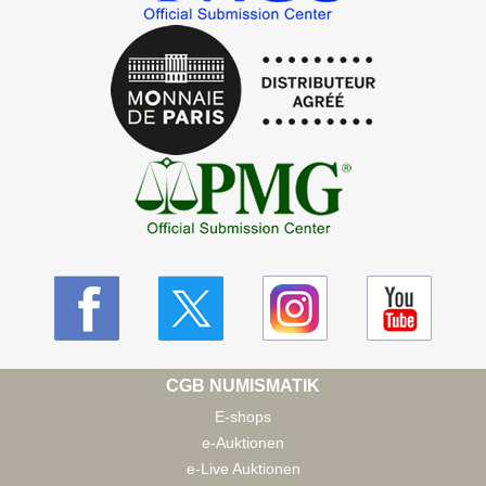
CGB NUMISMATIK
E-shops
e-Auktionen
e-Live Auktionen