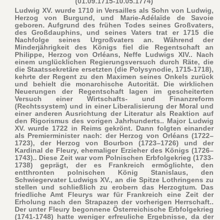
(01.09.1715-10.05.1774)
Ludwig XV. wurde 1710 in Versailles als Sohn von Ludwig,
Herzog von Burgund, und Marie-Adélaïde de Savoie
geboren. Aufgrund des frühen Todes seines Großvaters,
des Großdauphins, und seines Vaters trat er 1715 die
Nachfolge seines Urgroßvaters an. Während der
Minderjährigkeit des Königs fiel die Regentschaft an
Philippe, Herzog von Orléans, Neffe Ludwigs XIV.. Nach
einem unglücklichen Regierungsversuch durch Räte, die
die Staatssekretäre ersetzten (die Polysynodie, 1715-1718),
kehrte der Regent zu den Maximen seines Onkels zurück
und behielt die monarchische Autorität. Die wirklichen
Neuerungen der Regentschaft lagen im gescheiterten
Versuch einer Wirtschafts- und Finanzreform
(Rechtssystem) und in einer Liberalisierung der Moral und
einer anderen Ausrichtung der Literatur als Reaktion auf
den Rigorismus des vorigen Jahrhunderts.. Major Ludwig
XV. wurde 1722 in Reims gekrönt. Dann folgten einander
als Premierminister nach: der Herzog von Orléans (1722–
1723), der Herzog von Bourbon (1723–1726) und der
Kardinal de Fleury, ehemaliger Erzieher des Königs (1726–
1743).. Diese Zeit war vom Polnischen Erbfolgekrieg (1733-
1738) geprägt, der es Frankreich ermöglichte, den
entthronten polnischen König Stanislaus, den
Schwiegervater Ludwigs XV., an die Spitze Lothringens zu
stellen und schließlich zu erobern das Herzogtum. Das
friedliche Amt Fleurys war für Frankreich eine Zeit der
Erholung nach den Strapazen der vorherigen Herrschaft..
Der unter Fleury begonnene Österreichische Erbfolgekrieg
(1741-1748) hatte weniger erfreuliche Ergebnisse, da der