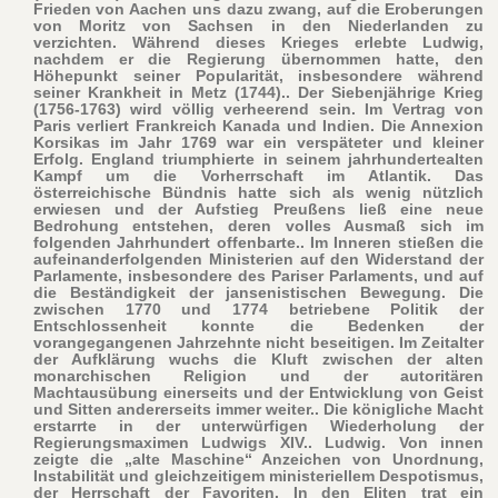
Frieden von Aachen uns dazu zwang, auf die Eroberungen
von Moritz von Sachsen in den Niederlanden zu
verzichten. Während dieses Krieges erlebte Ludwig,
nachdem er die Regierung übernommen hatte, den
Höhepunkt seiner Popularität, insbesondere während
seiner Krankheit in Metz (1744).. Der Siebenjährige Krieg
(1756-1763) wird völlig verheerend sein. Im Vertrag von
Paris verliert Frankreich Kanada und Indien. Die Annexion
Korsikas im Jahr 1769 war ein verspäteter und kleiner
Erfolg. England triumphierte in seinem jahrhundertealten
Kampf um die Vorherrschaft im Atlantik. Das
österreichische Bündnis hatte sich als wenig nützlich
erwiesen und der Aufstieg Preußens ließ eine neue
Bedrohung entstehen, deren volles Ausmaß sich im
folgenden Jahrhundert offenbarte.. Im Inneren stießen die
aufeinanderfolgenden Ministerien auf den Widerstand der
Parlamente, insbesondere des Pariser Parlaments, und auf
die Beständigkeit der jansenistischen Bewegung. Die
zwischen 1770 und 1774 betriebene Politik der
Entschlossenheit konnte die Bedenken der
vorangegangenen Jahrzehnte nicht beseitigen. Im Zeitalter
der Aufklärung wuchs die Kluft zwischen der alten
monarchischen Religion und der autoritären
Machtausübung einerseits und der Entwicklung von Geist
und Sitten andererseits immer weiter.. Die königliche Macht
erstarrte in der unterwürfigen Wiederholung der
Regierungsmaximen Ludwigs XIV.. Ludwig. Von innen
zeigte die „alte Maschine“ Anzeichen von Unordnung,
Instabilität und gleichzeitigem ministeriellem Despotismus,
der Herrschaft der Favoriten. In den Eliten trat ein