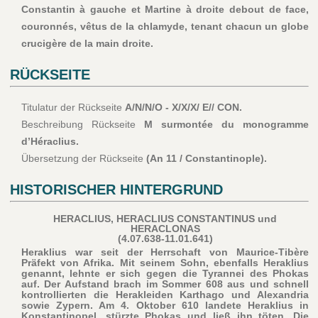
Constantin à gauche et Martine à droite debout de face,
couronnés, vêtus de la chlamyde, tenant chacun un globe
crucigère de la main droite.
RÜCKSEITE
Titulatur der Rückseite
A/N/N/O - X/X/X/ E// CON.
Beschreibung Rückseite
M surmontée du monogramme
d’Héraclius.
Übersetzung der Rückseite
(An 11 / Constantinople).
HISTORISCHER HINTERGRUND
HERACLIUS, HERACLIUS CONSTANTINUS und
HERACLONAS
(4.07.638-11.01.641)
Heraklius war seit der Herrschaft von Maurice-Tibère
Präfekt von Afrika. Mit seinem Sohn, ebenfalls Heraklius
genannt, lehnte er sich gegen die Tyrannei des Phokas
auf. Der Aufstand brach im Sommer 608 aus und schnell
kontrollierten die Herakleiden Karthago und Alexandria
sowie Zypern. Am 4. Oktober 610 landete Heraklius in
Konstantinopel, stürzte Phokas und ließ ihn töten. Die