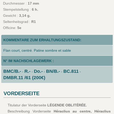
Durchmesser :
17 mm
Stempelstellung :
6 h.
Gewicht :
3,14 g.
Seltenheitsgrad :
R1
Officine:
5e
KOMMENTARE ZUM ERHALTUNGSZUSTAND:
Flan court, centré. Patine sombre et sable
N° IM NACHSCHLAGEWERK :
BMC/B.-
R.-
Do.-
BN/B.-
BC.811
-
-
-
-
-
DMBR.11 /61 (200€)
VORDERSEITE
Titulatur der Vorderseite
LÉGENDE OBLITÉRÉE.
Beschreibung Vorderseite
Héraclius au centre, Héraclius