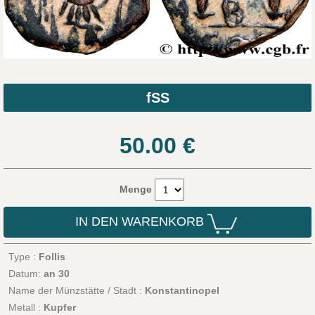
fSS
50.00
€
Menge
IN DEN WARENKORB
Type :
Follis
Datum:
an 30
Name der Münzstätte / Stadt :
Konstantinopel
Metall :
Kupfer