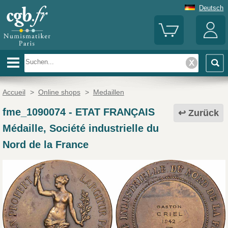
Deutsch
Accueil
>
Online shops
>
Medaillen
fme_1090074
-
ETAT FRANÇAIS
Zurück
Médaille, Société industrielle du
Nord de la France