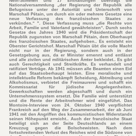
Nein-Stimmen und 17 Enthaltungen überträgt die
Nationalversammlung „der Regierung der Republik alle
Befugnisse unter der Autorität und Unterschrift von
Marschall Pétain, um durch ein oder mehrere Gesetze eine
neue Verfassung des französischen Staates zu
verkünden.“ ". Diese Verfassung muss „die Rechte von
Arbeit, Familie und Vaterland gewährleisten“. Durch sechs
Gesetze des Jahres 1940 wird die Präsidentschaft der
Republik zugunsten von Marschall Pétain, dem Oberhaupt
des französischen Staates, aufgehoben.. Es entsteht ein
Oberster Gerichtshof. Marschall Pétain übt die volle Macht
nicht nur in der Regierung, sondern auch in der
Gesetzgebung aus, da er Minister ernennt und entlässt
und alle zivilen und militärischen Ämter bekleidet.. Es gibt
auch Gerechtigkeit und Streitkräfte. Es verhandelt und
ratifiziert Verträge. Ab 1941 müssen alle Beamten einen Eid
auf das Staatsoberhaupt leisten. Eine moralische und
intellektuelle Reform bekämpft Scheidung, Abtreibung und
Alkoholismus, verbietet die Freimaurerei und schafft ein
Kommissariat für jüdische Angelegenheiten.
Gewerkschaften werden abgeschafft und durch ein
Unternehmenssystem ersetzt. Die Familie wird unterstützt
und die Rente der Arbeitnehmer wird eingeführt. Das
Montoire-Interview vom 24. Oktober 1940 verpflichtet
Frankreich auf den Weg der Zusammenarbeit, der ab Juni
1941 mit den Angriffen des kommunistischen Widerstands
seinen Höhepunkt erreicht.. Auch der französische Staat
beteiligt sich an der Seite Deutschlands an einem
Kreuzzug gegen die Bolschewisten. Nach dem
fortschreitenden Verlust des Reiches wird die Südzone von