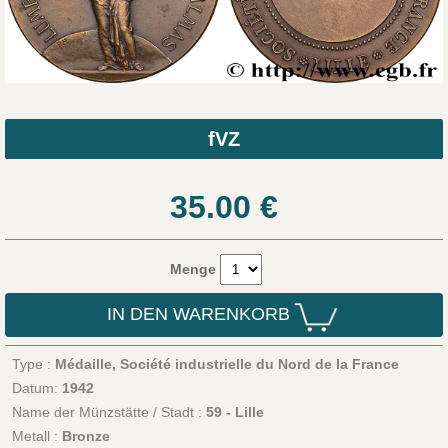
fVZ
35.00
€
Menge
IN DEN WARENKORB
Type :
Médaille, Société industrielle du Nord de la France
Datum:
1942
Name der Münzstätte / Stadt :
59 - Lille
Metall :
Bronze