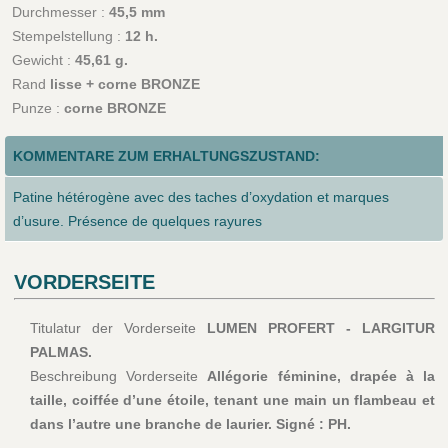
Durchmesser :
45,5 mm
Stempelstellung :
12 h.
Gewicht :
45,61 g.
Rand
lisse + corne BRONZE
Punze :
corne BRONZE
KOMMENTARE ZUM ERHALTUNGSZUSTAND:
Patine hétérogène avec des taches d’oxydation et marques
d’usure. Présence de quelques rayures
VORDERSEITE
Titulatur der Vorderseite
LUMEN PROFERT - LARGITUR
PALMAS.
Beschreibung Vorderseite
Allégorie féminine, drapée à la
taille, coiffée d’une étoile, tenant une main un flambeau et
dans l’autre une branche de laurier. Signé : PH.