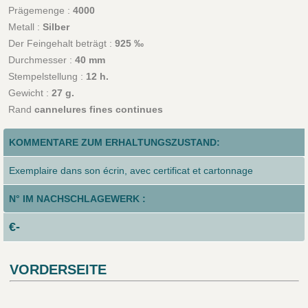
Prägemenge :
4000
Metall :
Silber
Der Feingehalt beträgt :
925 ‰
Durchmesser :
40 mm
Stempelstellung :
12 h.
Gewicht :
27 g.
Rand
cannelures fines continues
KOMMENTARE ZUM ERHALTUNGSZUSTAND:
Exemplaire dans son écrin, avec certificat et cartonnage
N° IM NACHSCHLAGEWERK :
€-
VORDERSEITE