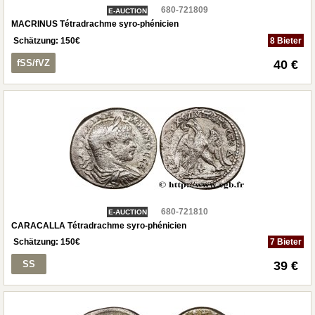
680-721809
E-AUCTION
MACRINUS Tétradrachme syro-phénicien
Schätzung:
150
€
8 Bieter
fSS/fVZ
40 €
680-721810
E-AUCTION
CARACALLA Tétradrachme syro-phénicien
Schätzung:
150
€
7 Bieter
SS
39 €