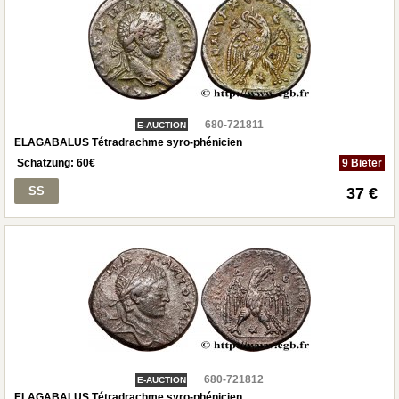
680-721811
E-AUCTION
ELAGABALUS Tétradrachme syro-phénicien
Schätzung:
60
€
9 Bieter
SS
37 €
680-721812
E-AUCTION
ELAGABALUS Tétradrachme syro-phénicien