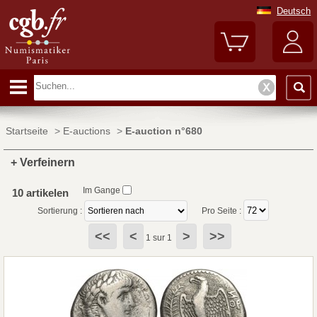
Deutsch
Startseite
>
E-auctions
>
E-auction n°680
+ Verfeinern
Im Gange
10 artikelen
Sortierung :
Pro Seite :
<<
<
>
>>
1 sur 1