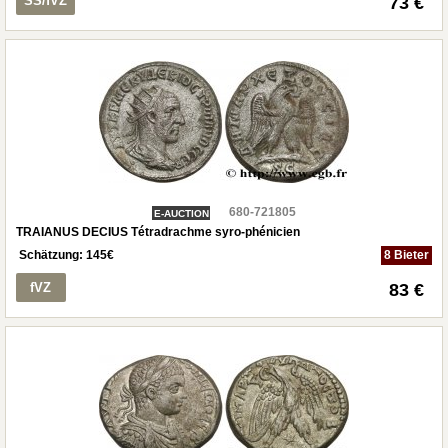
SS/fVZ
73 €
680-721805
E-AUCTION
TRAIANUS DECIUS Tétradrachme syro-phénicien
Schätzung:
145
€
8 Bieter
fVZ
83 €