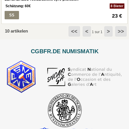
Schätzung:
60
€
8 Bieter
SS
23 €
10 artikelen
<<
<
>
>>
1 sur 1
CGBFR.DE NUMISMATIK