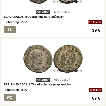
680-721806
E-AUCTION
ELAGABALUS Tétradrachme syro-phénicien
Schätzung:
150
€
10 Bieter
SS
39 €
680-721807
E-AUCTION
TRAIANUS DECIUS Tétradrachme syro-phénicien
Schätzung:
150
€
11 Bieter
fVZ
67 €