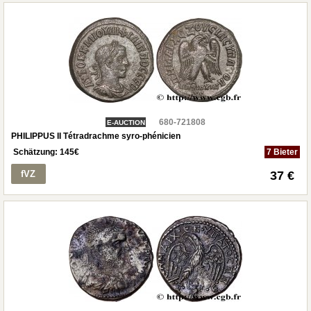
680-721808
E-AUCTION
PHILIPPUS II Tétradrachme syro-phénicien
Schätzung:
145
€
7 Bieter
fVZ
37 €