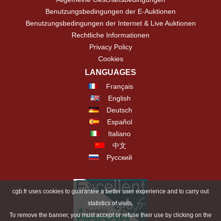
Benutzungsbedingungen der E-Auktionen
Benutzungsbedingungen der Internet & Live Auktionen
Rechtliche Informationen
Privacy Policy
Cookies
LANGUAGES
Français
English
Deutsch
Español
Italiano
中文
Русский
cgb.fr uses cookies to guarantee a better user experience and to carry out
statistics of visits.
To remove the banner, you must accept or refuse their use by clicking on the