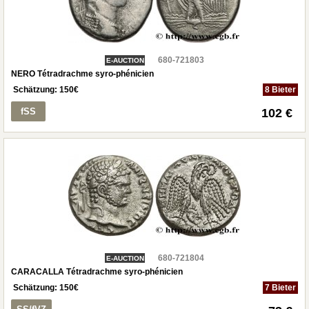
680-721803
E-AUCTION
NERO Tétradrachme syro-phénicien
Schätzung:
150
€
8 Bieter
fSS
102 €
680-721804
E-AUCTION
CARACALLA Tétradrachme syro-phénicien
Schätzung:
150
€
7 Bieter