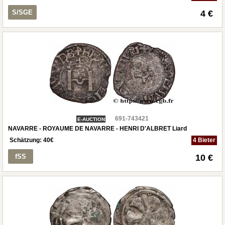
S/SGE
4 €
691-743421
E-AUCTION
NAVARRE - ROYAUME DE NAVARRE - HENRI D'ALBRET Liard
Schätzung:
40
€
4 Bieter
fSS
10 €