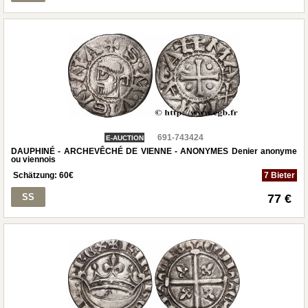
691-743424
E-AUCTION
DAUPHINÉ - ARCHEVÊCHÉ DE VIENNE - ANONYMES Denier anonyme
ou viennois
Schätzung:
60
€
7 Bieter
SS
77 €