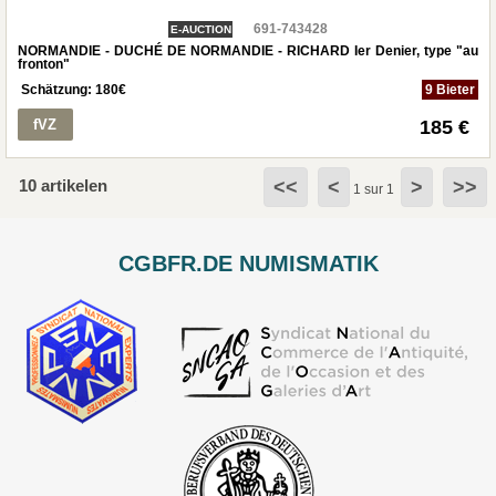
691-743428
E-AUCTION
NORMANDIE - DUCHÉ DE NORMANDIE - RICHARD Ier Denier, type "au
fronton"
Schätzung:
180
€
9 Bieter
fVZ
185 €
10 artikelen
<<
<
>
>>
1 sur 1
CGBFR.DE NUMISMATIK