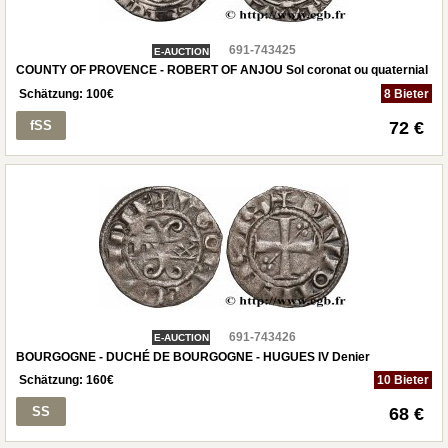
691-743425
E-AUCTION
COUNTY OF PROVENCE - ROBERT OF ANJOU Sol coronat ou quaternial
Schätzung:
100
€
8 Bieter
fSS
72 €
691-743426
E-AUCTION
BOURGOGNE - DUCHÉ DE BOURGOGNE - HUGUES IV Denier
Schätzung:
160
€
10 Bieter
SS
68 €