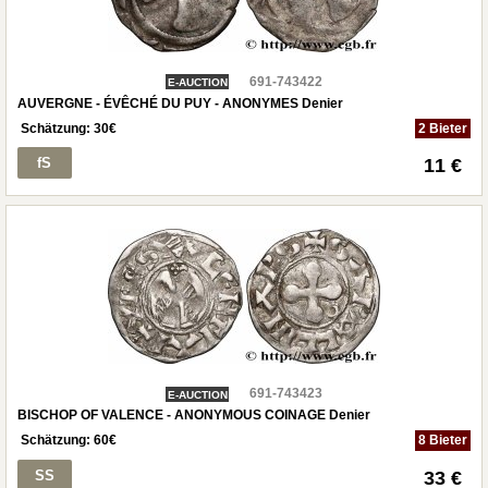
691-743422
E-AUCTION
AUVERGNE - ÉVÊCHÉ DU PUY - ANONYMES Denier
Schätzung:
30
€
2 Bieter
fS
11 €
691-743423
E-AUCTION
BISCHOP OF VALENCE - ANONYMOUS COINAGE Denier
Schätzung:
60
€
8 Bieter
SS
33 €