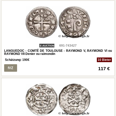
691-743427
E-AUCTION
LANGUEDOC - COMTÉ DE TOULOUSE - RAYMOND V, RAYMOND VI ou
RAYMOND VII Denier ou raimondin
Schätzung:
190
€
10 Bieter
fVZ
117 €