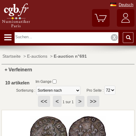
Deutsch
Startseite
>
E-auctions
>
E-auction n°691
+ Verfeinern
Im Gange
10 artikelen
Sortierung :
Pro Seite :
<<
<
>
>>
1 sur 1