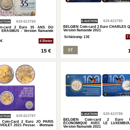
629-623785
629-623784
E-AUCTION
UCTION
BELGIEN Coin-card 2 Euro CHARLES Q
in-card 2 Euro 35 ANS DU
Version flamande 2021
RASMUS - Version flamande
Schätzung:
13
€
7 
9
€
4 Bieter
ST
15 €
629-623788
E-AUCTION
629-623787
UCTION
BELGIEN Coin-card 2 Euro 
Coin-Card 2 Euro JO PARIS
ÉCONOMIQUE AVEC LE LUXEMBO
r VIOLET 2021 Pessac - Monnaie
Version flamande 2021