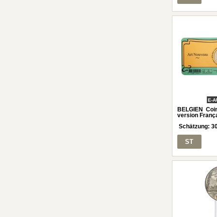
E-A
BELGIEN Coi
version Franç
Schätzung:
3
ST