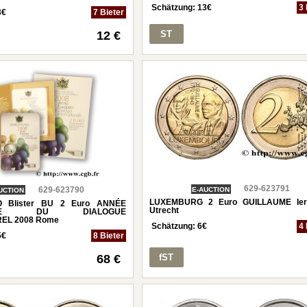
Schätzung:
13
€
3 
3
€
7 Bieter
ST
12 €
629-623791
629-623790
E-AUCTION
UCTION
LUXEMBURG 2 Euro GUILLAUME Ier
 Blister BU 2 Euro ANNÉE
Utrecht
ENNE DU DIALOGUE
EL 2008 Rome
Schätzung:
6
€
4 
5
€
8 Bieter
fST
68 €