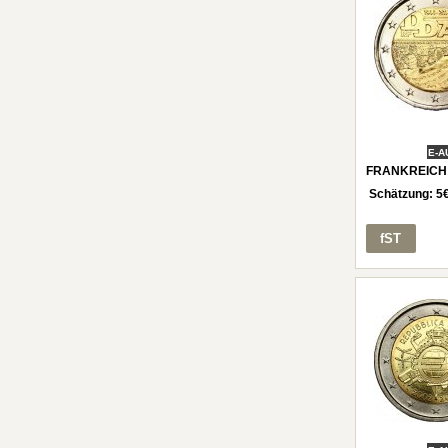
E-A
FRANKREICH 2
Schätzung:
5
fST