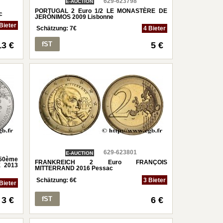
629-623798
E-AUCTION
PORTUGAL 2 Euro 1/2 LE MONASTÈRE DE
c
JERÓNIMOS 2009 Lisbonne
Bieter
Schätzung:
7
€
4 Bieter
13 €
fST
5 €
629-623801
E-AUCTION
0ème
FRANKREICH 2 Euro FRANÇOIS
 2013
MITTERRAND 2016 Pessac
Schätzung:
6
€
3 Bieter
Bieter
3 €
fST
6 €