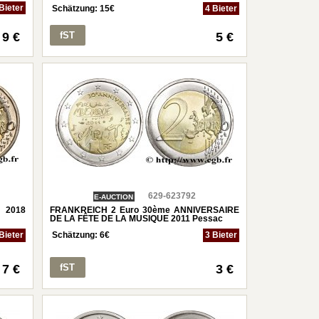
Bieter
Schätzung:
15
€
4 Bieter
9 €
fST
5 €
629-623792
E-AUCTION
 2018
FRANKREICH 2 Euro 30ème ANNIVERSAIRE
DE LA FÊTE DE LA MUSIQUE 2011 Pessac
Bieter
Schätzung:
6
€
3 Bieter
7 €
fST
3 €