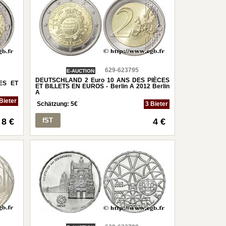
629-623795
E-AUCTION
DEUTSCHLAND 2 Euro 10 ANS DES PIÈCES
ES ET
ET BILLETS EN EUROS - Berlin A 2012 Berlin
A
Bieter
Schätzung:
5
€
3 Bieter
8 €
fST
4 €