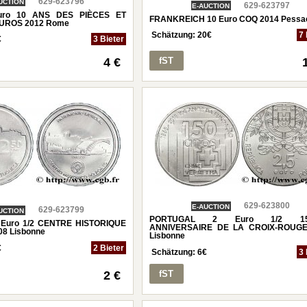
629-623796
UCTION
629-623797
E-AUCTION
Euro 10 ANS DES PIÈCES ET
FRANKREICH 10 Euro COQ 2014 Pessa
EUROS 2012 Rome
Schätzung:
20
€
7 
€
3 Bieter
4 €
fST
629-623800
E-AUCTION
629-623799
UCTION
PORTUGAL 2 Euro 1/2 15
Euro 1/2 CENTRE HISTORIQUE
ANNIVERSAIRE DE LA CROIX-ROUGE
8 Lisbonne
Lisbonne
€
2 Bieter
Schätzung:
6
€
3 
2 €
fST