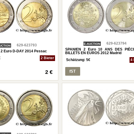
629-623794
E-AUCTION
629-623793
UCTION
SPANIEN 2 Euro 10 ANS DES PIÈC
 Euro D-DAY 2014 Pessac
BILLETS EN EUROS 2012 Madrid
€
2 Bieter
Schätzung:
5
€
4 
2 €
fST