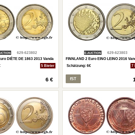
629-623802
629-623803
UCTION
E-AUCTION
uro DIÈTE DE 1863 2013 Vanda
FINNLAND 2 Euro EINO LEINO 2016 Van
€
5 Bieter
Schätzung:
6
€
7 
6 €
fST