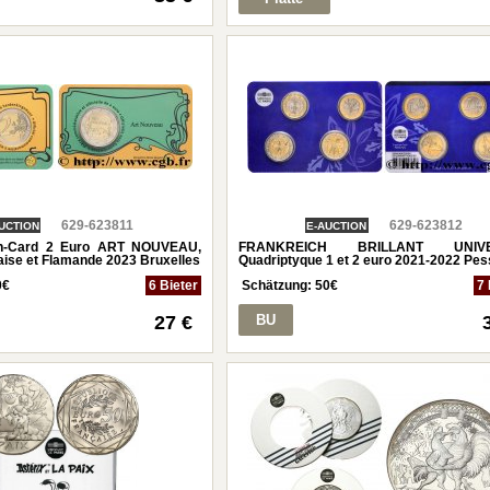
629-623811
629-623812
UCTION
E-AUCTION
n-Card 2 Euro ART NOUVEAU,
FRANKREICH BRILLANT UNIVE
aise et Flamande 2023 Bruxelles
Quadriptyque 1 et 2 euro 2021-2022 Pe
0
€
6 Bieter
Schätzung:
50
€
7 
27 €
BU