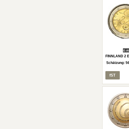
E-A
FINNLAND 2 E
Schätzung:
5
fST