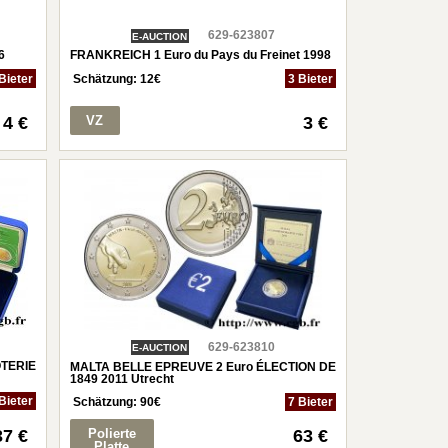
629-623807
E-AUCTION
6
FRANKREICH 1 Euro du Pays du Freinet 1998
Bieter
Schätzung:
12
€
3 Bieter
4 €
VZ
3 €
629-623810
E-AUCTION
TERIE
MALTA BELLE EPREUVE 2 Euro ÉLECTION DE
1849 2011 Utrecht
Bieter
Schätzung:
90
€
7 Bieter
37 €
Polierte
63 €
Platte