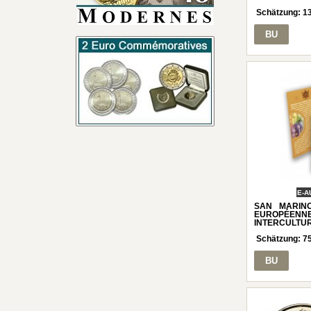
Schätzung:
1
BU
E-A
SAN MARINO
EUROPÉ
INTERCULTUR
Schätzung:
7
BU