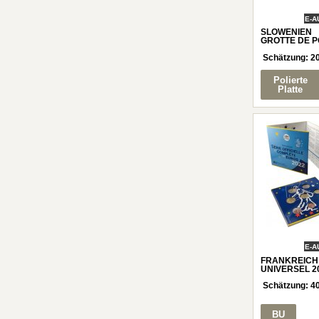
E-A
SLOWENIEN
GROTTE DE P
Schätzung:
2
Polierte
Platte
E-A
FRANKREICH
UNIVERSEL 2
Schätzung:
4
BU