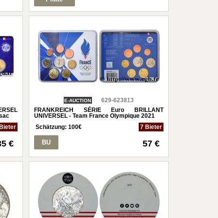
629-623813
E-AUCTION
RSEL
FRANKREICH SÉRIE Euro BRILLANT
ssac
UNIVERSEL - Team France Olympique 2021
Bieter
Schätzung:
100
€
7 Bieter
35 €
BU
57 €