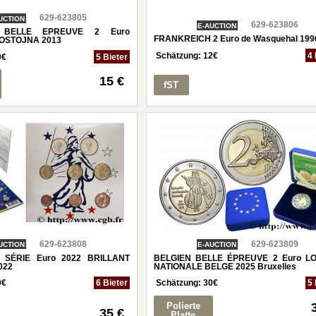
629-623805
UCTION
629-623806
E-AUCTION
 BELLE EPREUVE 2 Euro
FRANKREICH 2 Euro de Wasquehal 199
OSTOJNA 2013
Schätzung:
12
€
4 
0
€
5 Bieter
15 €
fST
629-623808
629-623809
UCTION
E-AUCTION
 SÉRIE Euro 2022 BRILLANT
BELGIEN BELLE ÉPREUVE 2 Euro LO
022
NATIONALE BELGE 2025 Bruxelles
0
€
6 Bieter
Schätzung:
30
€
5 
Polierte
35 €
Platte