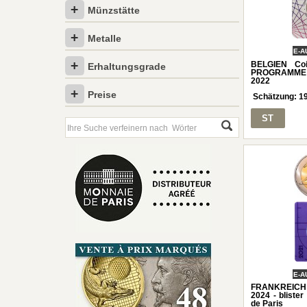
Münzstätte
Metalle
E-A
BELGIEN Co
Erhaltungsgrade
PROGRAMME E
2022
Preise
Schätzung:
1
ST
E-A
FRANKREICH 
2024 - bliste
de Paris