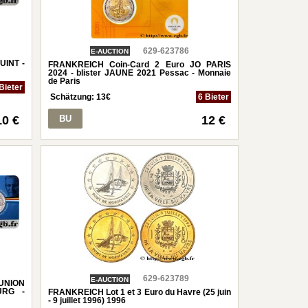
629-623786
E-AUCTION
UINT -
FRANKREICH Coin-Card 2 Euro JO PARIS
2024 - blister JAUNE 2021 Pessac - Monnaie
de Paris
Bieter
Schätzung:
13
€
6 Bieter
10 €
BU
12 €
629-623789
E-AUCTION
UNION
URG -
FRANKREICH Lot 1 et 3 Euro du Havre (25 juin
- 9 juillet 1996) 1996