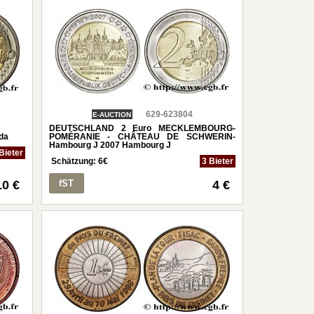
629-623804
E-AUCTION
DEUTSCHLAND 2 Euro MECKLEMBOURG-
da
POMÉRANIE - CHÂTEAU DE SCHWERIN-
Hambourg J 2007 Hambourg J
Bieter
Schätzung:
6
€
3 Bieter
10 €
fST
4 €