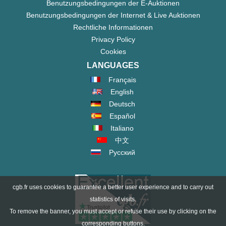
Benutzungsbedingungen der E-Auktionen
Benutzungsbedingungen der Internet & Live Auktionen
Rechtliche Informationen
Privacy Policy
Cookies
LANGUAGES
Français
English
Deutsch
Español
Italiano
中文
Русский
cgb.fr uses cookies to guarantee a better user experience and to carry out
statistics of visits.
To remove the banner, you must accept or refuse their use by clicking on the
corresponding buttons.