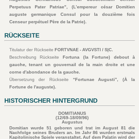
Perpetuus Pater Patriae", (L’empereur césar Domitien
auguste germanique Consul pour la douzième fois
Censeur perpétuel Père de la Patrie).
RÜCKSEITE
Titulatur der Rückseite
FORTVNAE - AVGVSTI / S|C.
Beschreibung Rückseite
Fortuna (la Fortune) debout à
gauche, tenant un gouvernail de la main droite et une
corne d'abondance de la gauche.
Übersetzung der Rückseite
“Fortunae Augusti”, (À la
Fortune de l'auguste).
HISTORISCHER HINTERGRUND
DOMITIANUS
(12/69-18/09/96)
Augustus
Domitian wurde 51 geboren und trat im August 81 die
Nachfolge seines Bruders an. Im Jahr 86 wurden erstmals
Kapitolinische Spiele veranstaltet. Auf dem Palatin wird der