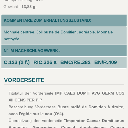
Gewicht :
13,83 g.
KOMMENTARE ZUM ERHALTUNGSZUSTAND:
Monnaie centrée. Joli buste de Domitien, agréable. Monnaie
nettoyée
N° IM NACHSCHLAGEWERK :
C.123 (2 f.)
RIC.326 a
BMC/RE.382
BN/R.409
-
-
-
VORDERSEITE
Titulatur der Vorderseite
IMP CAES DOMIT AVG GERM COS
XII CENS PER P P.
Beschreibung Vorderseite
Buste radié de Domitien à droite,
avec l'égide sur le cou (O*4).
Übersetzung der Vorderseite
"Imperator Caesar Domitianus
Augustus Germanicus Consul duodecimum Censor