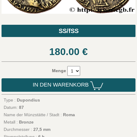
SS/fSS
180.00
€
Menge
IN DEN WARENKORB
Type :
Dupondius
Datum:
87
Name der Münzstätte / Stadt :
Roma
Metall :
Bronze
Durchmesser :
27,5 mm
Stempelstellung :
6 h.