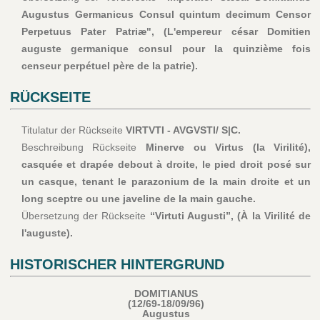
Augustus Germanicus Consul quintum decimum Censor
Perpetuus Pater Patriæ", (L'empereur césar Domitien
auguste germanique consul pour la quinzième fois
censeur perpétuel père de la patrie).
RÜCKSEITE
Titulatur der Rückseite
VIRTVTI - AVGVSTI/ S|C.
Beschreibung Rückseite
Minerve ou Virtus (la Virilité),
casquée et drapée debout à droite, le pied droit posé sur
un casque, tenant le parazonium de la main droite et un
long sceptre ou une javeline de la main gauche.
Übersetzung der Rückseite
“Virtuti Augusti”, (À la Virilité de
l'auguste).
HISTORISCHER HINTERGRUND
DOMITIANUS
(12/69-18/09/96)
Augustus