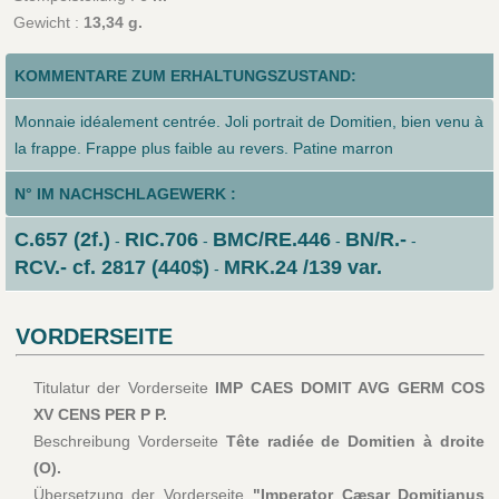
Gewicht :
13,34 g.
KOMMENTARE ZUM ERHALTUNGSZUSTAND:
Monnaie idéalement centrée. Joli portrait de Domitien, bien venu à
la frappe. Frappe plus faible au revers. Patine marron
N° IM NACHSCHLAGEWERK :
C.657 (2f.)
RIC.706
BMC/RE.446
BN/R.-
-
-
-
-
RCV.- cf. 2817 (440$)
MRK.24 /139 var.
-
VORDERSEITE
Titulatur der Vorderseite
IMP CAES DOMIT AVG GERM COS
XV CENS PER P P.
Beschreibung Vorderseite
Tête radiée de Domitien à droite
(O).
Übersetzung der Vorderseite
"Imperator Cæsar Domitianus