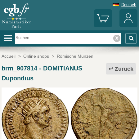
Deutsch
Accueil
>
Online shops
>
Römische Münzen
brm_907814
-
DOMITIANUS
Zurück
Dupondius