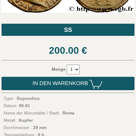
SS
200.00
€
Menge
IN DEN WARENKORB
Type :
Dupondius
Datum:
90-91
Name der Münzstätte / Stadt :
Roma
Metall :
Kupfer
Durchmesser :
29 mm
Stempelstellung :
6 h.