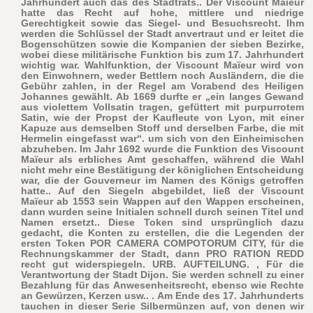
Jahrhundert auch das des Stadtrats.. Der Viscount Maïeur
hatte das Recht auf hohe, mittlere und niedrige
Gerechtigkeit sowie das Siegel- und Besuchsrecht. Ihm
werden die Schlüssel der Stadt anvertraut und er leitet die
Bogenschützen sowie die Kompanien der sieben Bezirke,
wobei diese militärische Funktion bis zum 17. Jahrhundert
wichtig war. Wahlfunktion, der Viscount Maïeur wird von
den Einwohnern, weder Bettlern noch Ausländern, die die
Gebühr zahlen, in der Regel am Vorabend des Heiligen
Johannes gewählt. Ab 1669 durfte er „ein langes Gewand
aus violettem Vollsatin tragen, gefüttert mit purpurrotem
Satin, wie der Propst der Kaufleute von Lyon, mit einer
Kapuze aus demselben Stoff und derselben Farbe, die mit
Hermelin eingefasst war“. um sich von den Einheimischen
abzuheben. Im Jahr 1692 wurde die Funktion des Viscount
Maïeur als erbliches Amt geschaffen, während die Wahl
nicht mehr eine Bestätigung der königlichen Entscheidung
war, die der Gouverneur im Namen des Königs getroffen
hatte.. Auf den Siegeln abgebildet, ließ der Viscount
Maïeur ab 1553 sein Wappen auf den Wappen erscheinen,
dann wurden seine Initialen schnell durch seinen Titel und
Namen ersetzt.. Diese Token sind ursprünglich dazu
gedacht, die Konten zu erstellen, die die Legenden der
ersten Token POR CAMERA COMPOTORUM CITY, für die
Rechnungskammer der Stadt, dann PRO RATION REDD
recht gut widerspiegeln. URB. AUFTEILUNG. , Für die
Verantwortung der Stadt Dijon. Sie werden schnell zu einer
Bezahlung für das Anwesenheitsrecht, ebenso wie Rechte
an Gewürzen, Kerzen usw.. . Am Ende des 17. Jahrhunderts
tauchen in dieser Serie Silbermünzen auf, von denen wir