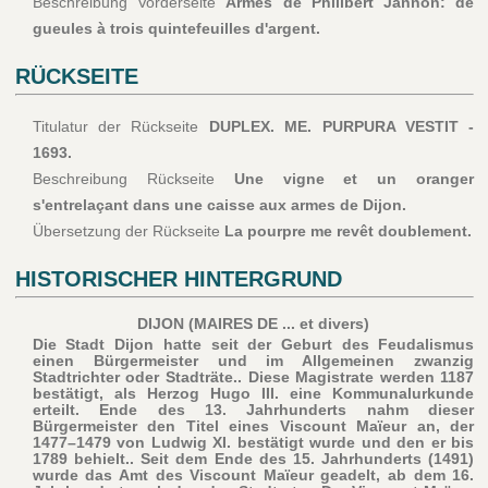
Beschreibung Vorderseite
Armes de Philibert Jannon: de
gueules à trois quintefeuilles d'argent.
RÜCKSEITE
Titulatur der Rückseite
DUPLEX. ME. PURPURA VESTIT -
1693.
Beschreibung Rückseite
Une vigne et un oranger
s'entrelaçant dans une caisse aux armes de Dijon.
Übersetzung der Rückseite
La pourpre me revêt doublement.
HISTORISCHER HINTERGRUND
DIJON (MAIRES DE ... et divers)
Die Stadt Dijon hatte seit der Geburt des Feudalismus
einen Bürgermeister und im Allgemeinen zwanzig
Stadtrichter oder Stadträte.. Diese Magistrate werden 1187
bestätigt, als Herzog Hugo III. eine Kommunalurkunde
erteilt. Ende des 13. Jahrhunderts nahm dieser
Bürgermeister den Titel eines Viscount Maïeur an, der
1477–1479 von Ludwig XI. bestätigt wurde und den er bis
1789 behielt.. Seit dem Ende des 15. Jahrhunderts (1491)
wurde das Amt des Viscount Maïeur geadelt, ab dem 16.