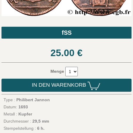
fSS
25.00
€
Menge
IN DEN WARENKORB
Type :
Philibert Jannon
Datum:
1693
Metall :
Kupfer
Durchmesser :
29,5 mm
Stempelstellung :
6 h.