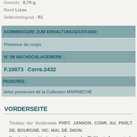
Gewicht :
8,79 g.
Rand
Lisse
Seltenheitsgrad :
R1
KOMMENTARE ZUM ERHALTUNGSZUSTAND:
Présence de coups
N° IM NACHSCHLAGEWERK :
F.10073
Corre.2432
-
PEDIGREE :
Jeton provenant de la Collection MARINECHE
VORDERSEITE
Titulatur der Vorderseite
PHRT. JANNON. CONR. AU. PARLT.
DE. BOURGNE. VIC. MAI. DE. DIION.