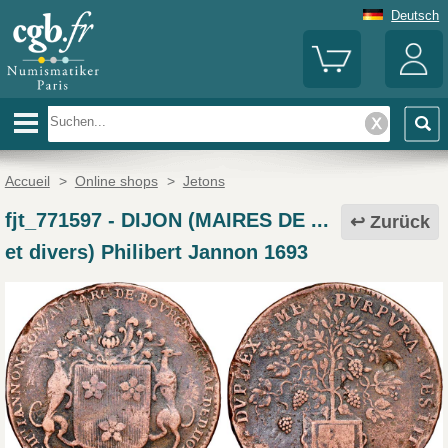
Deutsch
Accueil
>
Online shops
>
Jetons
fjt_771597
-
DIJON (MAIRES DE ...
Zurück
et divers) Philibert Jannon 1693