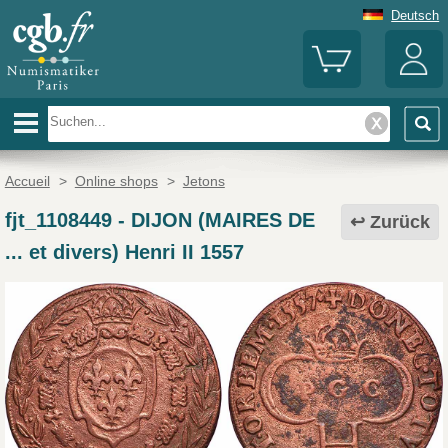
Deutsch
Accueil
>
Online shops
>
Jetons
fjt_1108449
-
DIJON (MAIRES DE
Zurück
... et divers) Henri II 1557