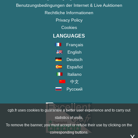
Benutzungsbedingungen der Internet & Live Auktionen
Rechtliche Informationen
Privacy Policy
Cookies
LANGUAGES
Français
English
Deutsch
Español
Italiano
中文
Русский
cgb.fr uses cookies to guarantee a better user experience and to carry out
statistics of visits.
To remove the banner, you must accept or refuse their use by clicking on the
corresponding buttons.
x