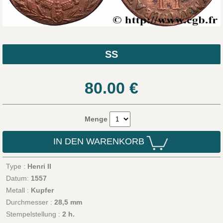
SS
80.00
€
Menge
IN DEN WARENKORB
Type :
Henri II
Datum:
1557
Metall :
Kupfer
Durchmesser :
28,5 mm
Stempelstellung :
2 h.