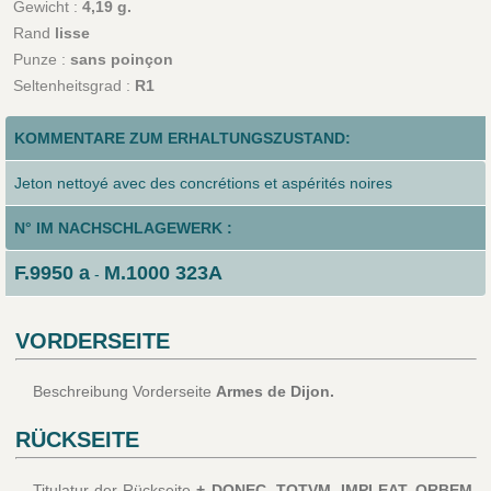
Gewicht :
4,19 g.
Rand
lisse
Punze :
sans poinçon
Seltenheitsgrad :
R1
KOMMENTARE ZUM ERHALTUNGSZUSTAND:
Jeton nettoyé avec des concrétions et aspérités noires
N° IM NACHSCHLAGEWERK :
F.9950 a
M.1000 323A
-
VORDERSEITE
Beschreibung Vorderseite
Armes de Dijon.
RÜCKSEITE
Titulatur der Rückseite
+ DONEC. TOTVM. IMPLEAT. ORBEM.