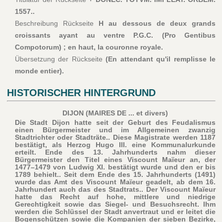
1557..
Beschreibung Rückseite
H au dessous de deux grands
croissants ayant au ventre P.G.C. (Pro Gentibus
Compotorum) ; en haut, la couronne royale.
Übersetzung der Rückseite
(En attendant qu'il remplisse le
monde entier).
HISTORISCHER HINTERGRUND
DIJON (MAIRES DE ... et divers)
Die Stadt Dijon hatte seit der Geburt des Feudalismus
einen Bürgermeister und im Allgemeinen zwanzig
Stadtrichter oder Stadträte.. Diese Magistrate werden 1187
bestätigt, als Herzog Hugo III. eine Kommunalurkunde
erteilt. Ende des 13. Jahrhunderts nahm dieser
Bürgermeister den Titel eines Viscount Maïeur an, der
1477–1479 von Ludwig XI. bestätigt wurde und den er bis
1789 behielt.. Seit dem Ende des 15. Jahrhunderts (1491)
wurde das Amt des Viscount Maïeur geadelt, ab dem 16.
Jahrhundert auch das des Stadtrats.. Der Viscount Maïeur
hatte das Recht auf hohe, mittlere und niedrige
Gerechtigkeit sowie das Siegel- und Besuchsrecht. Ihm
werden die Schlüssel der Stadt anvertraut und er leitet die
Bogenschützen sowie die Kompanien der sieben Bezirke,