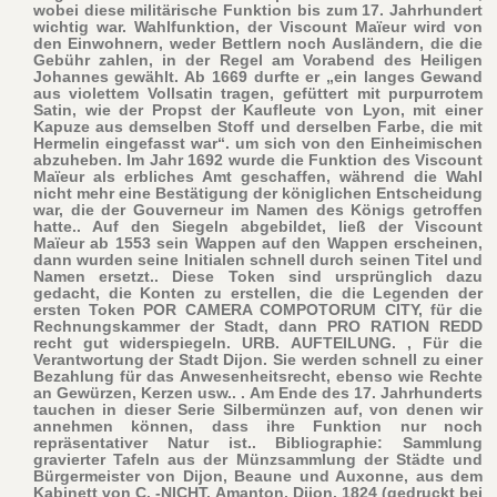
wobei diese militärische Funktion bis zum 17. Jahrhundert
wichtig war. Wahlfunktion, der Viscount Maïeur wird von
den Einwohnern, weder Bettlern noch Ausländern, die die
Gebühr zahlen, in der Regel am Vorabend des Heiligen
Johannes gewählt. Ab 1669 durfte er „ein langes Gewand
aus violettem Vollsatin tragen, gefüttert mit purpurrotem
Satin, wie der Propst der Kaufleute von Lyon, mit einer
Kapuze aus demselben Stoff und derselben Farbe, die mit
Hermelin eingefasst war“. um sich von den Einheimischen
abzuheben. Im Jahr 1692 wurde die Funktion des Viscount
Maïeur als erbliches Amt geschaffen, während die Wahl
nicht mehr eine Bestätigung der königlichen Entscheidung
war, die der Gouverneur im Namen des Königs getroffen
hatte.. Auf den Siegeln abgebildet, ließ der Viscount
Maïeur ab 1553 sein Wappen auf den Wappen erscheinen,
dann wurden seine Initialen schnell durch seinen Titel und
Namen ersetzt.. Diese Token sind ursprünglich dazu
gedacht, die Konten zu erstellen, die die Legenden der
ersten Token POR CAMERA COMPOTORUM CITY, für die
Rechnungskammer der Stadt, dann PRO RATION REDD
recht gut widerspiegeln. URB. AUFTEILUNG. , Für die
Verantwortung der Stadt Dijon. Sie werden schnell zu einer
Bezahlung für das Anwesenheitsrecht, ebenso wie Rechte
an Gewürzen, Kerzen usw.. . Am Ende des 17. Jahrhunderts
tauchen in dieser Serie Silbermünzen auf, von denen wir
annehmen können, dass ihre Funktion nur noch
repräsentativer Natur ist.. Bibliographie: Sammlung
gravierter Tafeln aus der Münzsammlung der Städte und
Bürgermeister von Dijon, Beaune und Auxonne, aus dem
Kabinett von C. -NICHT. Amanton, Dijon, 1824 (gedruckt bei