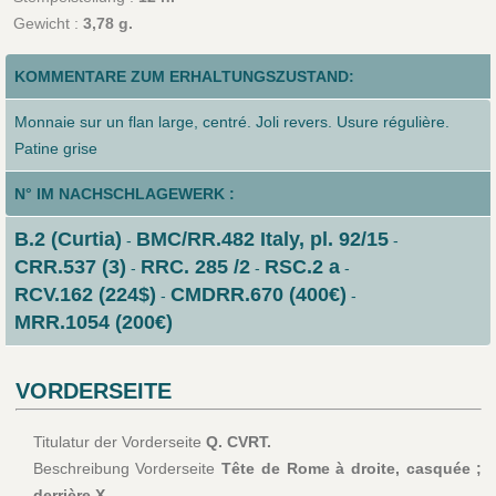
Gewicht :
3,78 g.
KOMMENTARE ZUM ERHALTUNGSZUSTAND:
Monnaie sur un flan large, centré. Joli revers. Usure régulière.
Patine grise
N° IM NACHSCHLAGEWERK :
B.2 (Curtia)
BMC/RR.482 Italy, pl. 92/15
-
-
CRR.537 (3)
RRC. 285 /2
RSC.2 a
-
-
-
RCV.162 (224$)
CMDRR.670 (400€)
-
-
MRR.1054 (200€)
VORDERSEITE
Titulatur der Vorderseite
Q. CVRT.
Beschreibung Vorderseite
Tête de Rome à droite, casquée ;
derrière X.