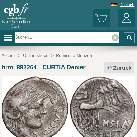
Deutsch
Accueil
>
Online shops
>
Römische Münzen
brm_882264
-
CURTIA Denier
Zurück