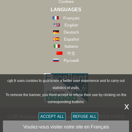
Cookies
LANGUAGES
Français
English
Deutsch
Español
Italiano
中文
Русский
cgb.fr uses cookies to guarantee a better user experience and to carry out
statistics of visits.
To remove the banner, you must accept or refuse their use by clicking on the
corresponding buttons.
x
ACCEPT ALL
REFUSE ALL
CGB Numismatik Paris - 36 rue Vivienne - 75002 PARIS
FRANCE -
contact@cgb.fr
Voulez-vous visiter notre site en Français