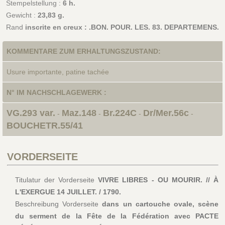
Stempelstellung :
6 h.
Gewicht :
23,83 g.
Rand
inscrite en creux : .BON. POUR. LES. 83. DEPARTEMENS.
KOMMENTARE ZUM ERHALTUNGSZUSTAND:
Usure importante, patine tachée
N° IM NACHSCHLAGEWERK :
VG.293 var.
Maz.148
Br.224C
Dr/Mer.56c
-
-
-
-
BOUCHETR.55/41
VORDERSEITE
Titulatur der Vorderseite
VIVRE LIBRES - OU MOURIR. // À
L'EXERGUE 14 JUILLET. / 1790.
Beschreibung Vorderseite
dans un cartouche ovale, scène
du serment de la Fête de la Fédération avec PACTE