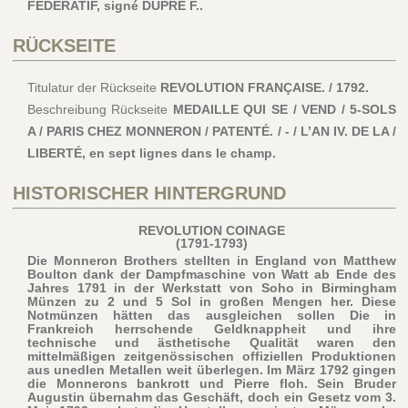
FÉDÉRATIF, signé DUPRÉ F..
RÜCKSEITE
Titulatur der Rückseite
REVOLUTION FRANÇAISE. / 1792.
Beschreibung Rückseite
MEDAILLE QUI SE / VEND / 5-SOLS
A / PARIS CHEZ MONNERON / PATENTÉ. / - / L’AN IV. DE LA /
LIBERTÉ, en sept lignes dans le champ.
HISTORISCHER HINTERGRUND
REVOLUTION COINAGE
(1791-1793)
Die Monneron Brothers stellten in England von Matthew
Boulton dank der Dampfmaschine von Watt ab Ende des
Jahres 1791 in der Werkstatt von Soho in Birmingham
Münzen zu 2 und 5 Sol in großen Mengen her. Diese
Notmünzen hätten das ausgleichen sollen Die in
Frankreich herrschende Geldknappheit und ihre
technische und ästhetische Qualität waren den
mittelmäßigen zeitgenössischen offiziellen Produktionen
aus unedlen Metallen weit überlegen. Im März 1792 gingen
die Monnerons bankrott und Pierre floh. Sein Bruder
Augustin übernahm das Geschäft, doch ein Gesetz vom 3.