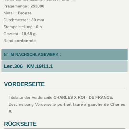
Prägemenge :
253080
Metall :
Bronze
Durchmesser :
30 mm
Stempelstellung :
6 h.
Gewicht :
18,65 g.
Rand
cordonnée
N° IM NACHSCHLAGEWERK :
Lec.306
KM.19/11.1
-
VORDERSEITE
Titulatur der Vorderseite
CHARLES X ROI - DE FRANCE.
Beschreibung Vorderseite
portrait lauré à gauche de Charles
X.
RÜCKSEITE