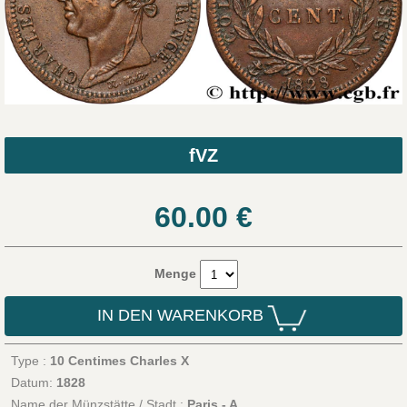
fVZ
60.00
€
Menge
IN DEN WARENKORB
Type :
10 Centimes Charles X
Datum:
1828
Name der Münzstätte / Stadt :
Paris - A