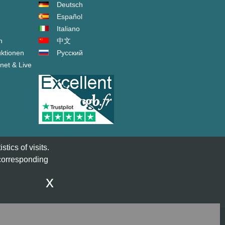
Deutsch
Español
Italiano
n
中文
ktionen
Русский
net & Live
tics of visits.
 corresponding
x
act@cgb.fr