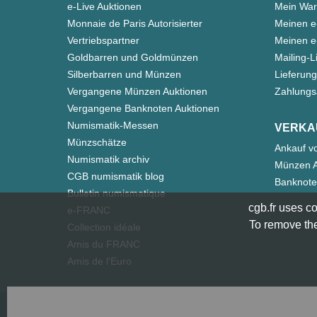
e-Live Auktionen
Mein War
Monnaie de Paris Autorisierter
Meinen e
Vertriebspartner
Meinen e-
Goldbarren und Goldmünzen
Mailing-L
Silberbarren und Münzen
Lieferung
Vergangene Münzen Auktionen
Zahlungs
Vergangene Banknoten Auktionen
Numismatik-Messen
VERKA
Münzschätze
Ankauf v
Numismatik archiv
Münzen A
CGB numismatik blog
Banknote
Bulletin numismatique
cgb.fr uses co
e-FRANC
To remove the
Collection idéale
Amis du FRANC
Amis de l'Euro
CGB Numi