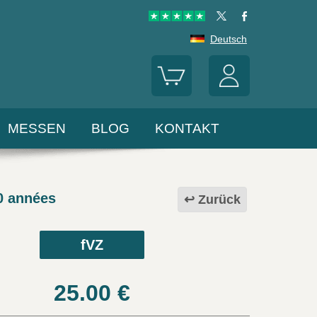
Deutsch
MESSEN
BLOG
KONTAKT
0 années
Zurück
fVZ
25.00
€