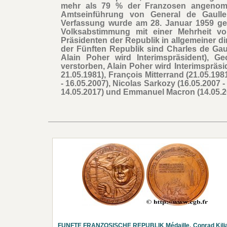
mehr als 79 % der Franzosen angenomme
Amtseinführung von General de Gaulle
Verfassung wurde am 28. Januar 1959 geä
Volksabstimmung mit einer Mehrheit 
Präsidenten der Republik in allgemeiner d
der Fünften Republik sind Charles de Gau
Alain Poher wird Interimspräsident), G
verstorben, Alain Poher wird Interimspräsid
21.05.1981), François Mitterrand (21.05.198
- 16.05.2007), Nicolas Sarkozy (16.05.2007 -
14.05.2017) und Emmanuel Macron (14.05.20
FUNFTE FRANZOSISCHE REPUBLIK Médaille, Conrad Kilia