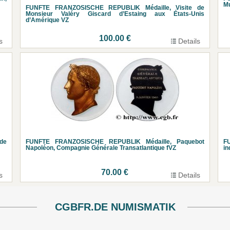
Mu
FUNFTE FRANZOSISCHE REPUBLIK Médaille, Visite de
Monsieur Valéry Giscard d’Estaing aux États-Unis
d’Amérique VZ
100.00 €
s
Details
de
FUNFTE FRANZOSISCHE REPUBLIK Médaille, Paquebot
F
Napoléon, Compagnie Générale Transatlantique fVZ
in
70.00 €
s
Details
CGBFR.DE NUMISMATIK