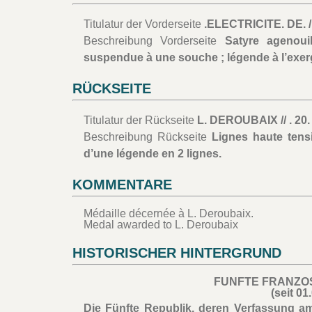
Titulatur der Vorderseite
.ELECTRICITE. DE. 
Beschreibung Vorderseite
Satyre agenoui
suspendue à une souche ; légende à l’exe
RÜCKSEITE
Titulatur der Rückseite
L. DEROUBAIX // . 2
Beschreibung Rückseite
Lignes haute tensi
d’une légende en 2 lignes.
KOMMENTARE
Médaille décernée à L. Deroubaix.
Medal awarded to L. Deroubaix
HISTORISCHER HINTERGRUND
FUNFTE FRANZO
(seit 01
Die Fünfte Republik, deren Verfassung 