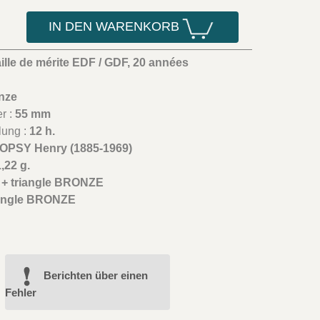
IN DEN WARENKORB
ille de mérite EDF / GDF, 20 années
nze
r :
55 mm
lung :
12 h.
OPSY Henry (1885-1969)
,22 g.
 + triangle BRONZE
angle BRONZE
Berichten über einen
Fehler