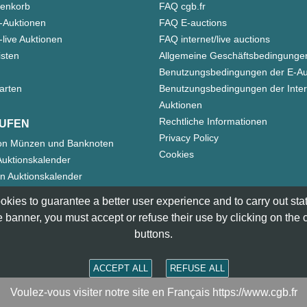
enkorb
FAQ cgb.fr
-Auktionen
FAQ E-auctions
live Auktionen
FAQ internet/live auctions
isten
Allgemeine Geschäftsbedingunge
Benutzungsbedingungen der E-Au
arten
Benutzungsbedingungen der Inter
Auktionen
Rechtliche Informationen
UFEN
Privacy Policy
on Münzen und Banknoten
Cookies
uktionskalender
n Auktionskalender
okies to guarantee a better user experience and to carry out statis
 banner, you must accept or refuse their use by clicking on the
buttons.
ACCEPT ALL
REFUSE ALL
Voulez-vous visiter notre site en Français https://www.cgb.fr
smatik Paris - 36 rue Vivienne - 75002 PARIS FRANCE -
cont