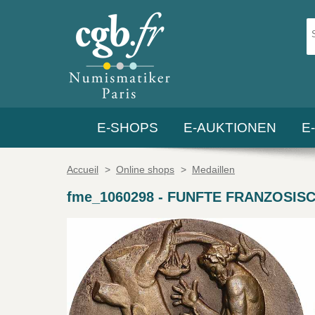
E-SHOPS
E-AUKTIONEN
E
Accueil
>
Online shops
>
Medaillen
fme_1060298
-
FUNFTE FRANZOSISCHE