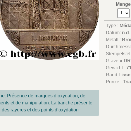
Menge
Type :
Méda
Datum:
n.d.
Metall :
Bro
Durchmesse
Stempelstel
Graveur
DR
Gewicht :
71
Rand
Lisse
Punze :
Tri
ne. Présence de marques d’oxydation, de
ments et de manipulation. La tranche présente
 des rayures et des points d’oxydation