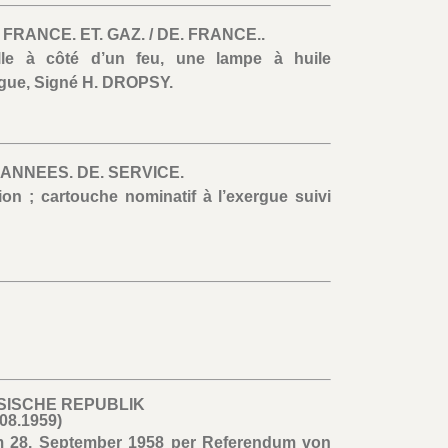
/ FRANCE. ET. GAZ. / DE. FRANCE..
lle à côté d’un feu, une lampe à huile
rgue, Signé H. DROPSY.
0. ANNEES. DE. SERVICE.
on ; cartouche nominatif à l’exergue suivi
SISCHE REPUBLIK
.08.1959)
am 28. September 1958 per Referendum von