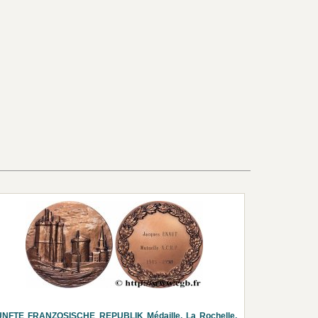
UNFTE FRANZOSISCHE REPUBLIK Médaille, La Rochelle,