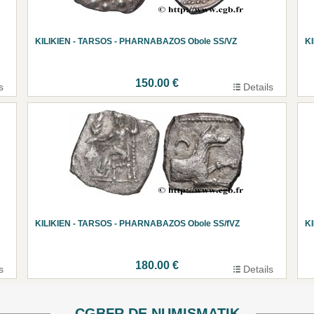
KILIKIEN - TARSOS - PHARNABAZOS Obole SS/VZ
K
150.00 €
s
Details
KILIKIEN - TARSOS - PHARNABAZOS Obole SS/fVZ
K
180.00 €
s
Details
CGBFR.DE NUMISMATIK