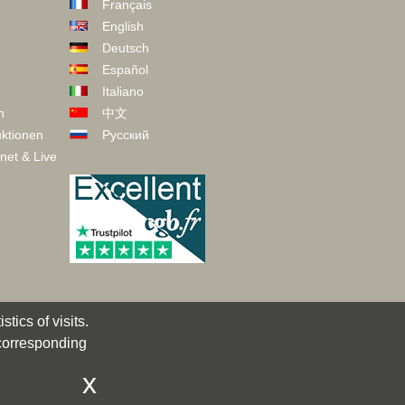
Français
English
Deutsch
Español
Italiano
n
中文
ktionen
Русский
net & Live
tics of visits.
 corresponding
x