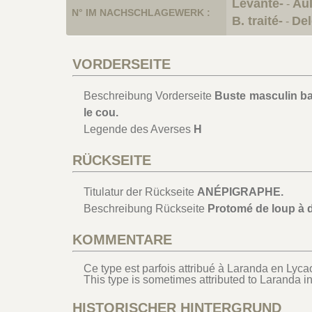
Levante-
Au
-
N° IM NACHSCHLAGEWERK :
B. traité-
Del
-
VORDERSEITE
Beschreibung Vorderseite
Buste masculin ba
le cou.
Legende des Averses
H
RÜCKSEITE
Titulatur der Rückseite
ANÉPIGRAPHE.
Beschreibung Rückseite
Protomé de loup à dr
KOMMENTARE
Ce type est parfois attribué à Laranda en Lyca
This type is sometimes attributed to Laranda i
HISTORISCHER HINTERGRUND