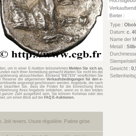
Höchstgebot
Verkaufsend
Bieter :
Type :
Obol
Datum:
c. 4
Name der Mü
Metall :
Silb
Durchmesse
Stempelstel
Gewicht :
0,
en, um in einer E-Auktion teilzunehmen.
Melden Sie sich an,
tunden nach Ihrer Anmeldung gemacht.Warten Sie nicht bis die
Seltenheits
gistrierung abzuschließen. Klickend "BIETEN" verpflichten Sie
hne Reserve die allgemeinen
Verkaufsbedingungen für den e-
rsichtsseite angezeigt geschlossen werden. Angebote, die nach
te beachten Sie, dass die Fristen für die Einreichung Ihres
Ablehnung Ihres Angebots entstehen, wenn es in den letzten
t ganzer Zahl ausgeführt sein, Sie können Kommas oder des
ier, um einen Blick auf die
FAQ E-Auktionen.
 Joli revers. Usure régulière. Patine grise