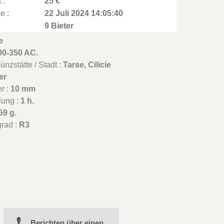
 :
25 €
e :
22 Juli 2024 14:05:40
9 Bieter
e
00-350 AC.
nzstätte / Stadt :
Tarse, Cilicie
er
r :
10 mm
lung :
1 h.
59 g.
grad :
R3
Berichten über einen