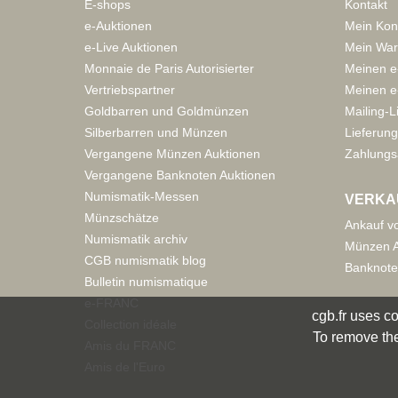
E-shops
Kontakt
e-Auktionen
Mein Kon
e-Live Auktionen
Mein War
Monnaie de Paris Autorisierter
Meinen e
Vertriebspartner
Meinen e-
Goldbarren und Goldmünzen
Mailing-L
Silberbarren und Münzen
Lieferung
Vergangene Münzen Auktionen
Zahlungs
Vergangene Banknoten Auktionen
Numismatik-Messen
VERKA
Münzschätze
Ankauf v
Numismatik archiv
Münzen A
CGB numismatik blog
Banknote
Bulletin numismatique
e-FRANC
cgb.fr uses co
Collection idéale
To remove the
Amis du FRANC
Amis de l'Euro