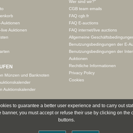
Wer sind wir?"
to
CGB team emails
enkorb
FAQ cgb.fr
-Auktionen
FAQ E-auctions
live Auktionen
FAQ internet/live auctions
isten
Allgemeine Geschäftsbedingunge
Benutzungsbedingungen der E-Au
arten
Benutzungsbedingungen der Inter
Auktionen
Rechtliche Informationen
UFEN
Privacy Policy
on Münzen und Banknoten
Cookies
uktionskalender
n Auktionskalender
okies to guarantee a better user experience and to carry out statis
 banner, you must accept or refuse their use by clicking on the
buttons.