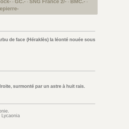
lock-
GC.-
SNG France 2/-
BMC.-
-
-
-
-
epierre-
rbu de face (Héraklès) la léonté nouée sous
oite, surmonté par un astre à huit rais.
onie.
n Lycaonia