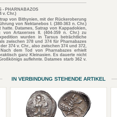
OS - PHARNABAZOS
 v. Chr.)
atrap von Bithynien, mit der Rückeroberung
ührung von Nektanebos I. (380-363 n. Chr.)
t hatte. Datames, Satrap von Kappadokien,
g von Artaxerxes II. (404-359 n. Chr.) zu
xpedition wurden in Tarsus beträchtliche
als zwischen 378 und 374 für Pharnabazes
der 374 v. Chr., also zwischen 374 und 372,
. Nach dem Tod von Pharnabazes erhielt
aktisch ganz Kleinasien. Es dauerte nicht
 Großkönigs auflehnte. Datames starb 362 v.
IN VERBINDUNG STEHENDE ARTIKEL