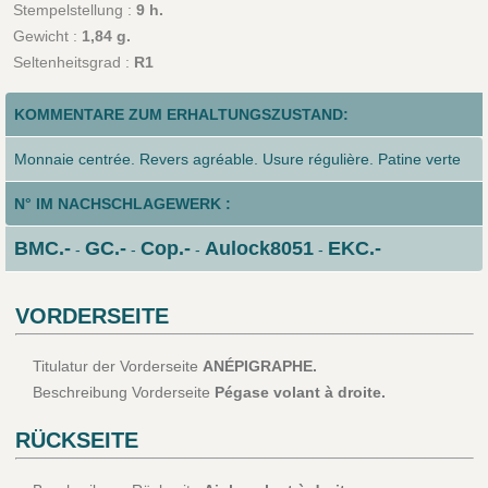
Stempelstellung :
9 h.
Gewicht :
1,84 g.
Seltenheitsgrad :
R1
KOMMENTARE ZUM ERHALTUNGSZUSTAND:
Monnaie centrée. Revers agréable. Usure régulière. Patine verte
N° IM NACHSCHLAGEWERK :
BMC.-
GC.-
Cop.-
Aulock8051
EKC.-
-
-
-
-
VORDERSEITE
Titulatur der Vorderseite
ANÉPIGRAPHE.
Beschreibung Vorderseite
Pégase volant à droite.
RÜCKSEITE