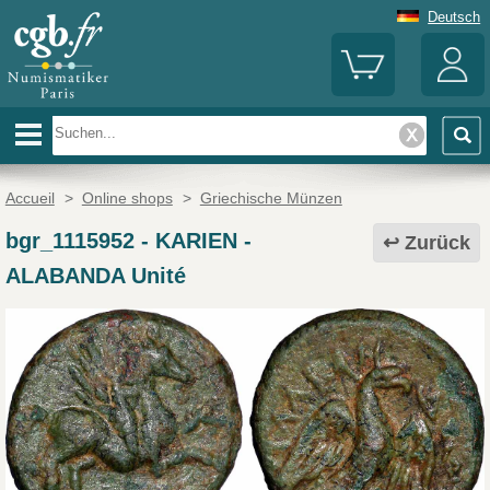
Deutsch
Accueil
>
Online shops
>
Griechische Münzen
bgr_1115952
-
KARIEN -
Zurück
ALABANDA Unité