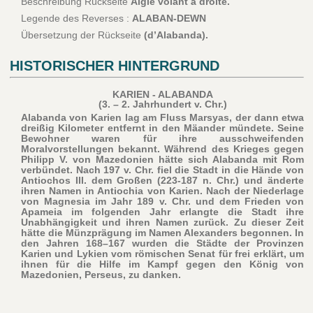
Beschreibung Rückseite
Aigle volant à droite.
Legende des Reverses :
ALABAN-DEWN
Übersetzung der Rückseite
(d’Alabanda).
HISTORISCHER HINTERGRUND
KARIEN - ALABANDA
(3. – 2. Jahrhundert v. Chr.)
Alabanda von Karien lag am Fluss Marsyas, der dann etwa
dreißig Kilometer entfernt in den Mäander mündete. Seine
Bewohner waren für ihre ausschweifenden
Moralvorstellungen bekannt. Während des Krieges gegen
Philipp V. von Mazedonien hätte sich Alabanda mit Rom
verbündet. Nach 197 v. Chr. fiel die Stadt in die Hände von
Antiochos III. dem Großen (223-187 n. Chr.) und änderte
ihren Namen in Antiochia von Karien. Nach der Niederlage
von Magnesia im Jahr 189 v. Chr. und dem Frieden von
Apameia im folgenden Jahr erlangte die Stadt ihre
Unabhängigkeit und ihren Namen zurück. Zu dieser Zeit
hätte die Münzprägung im Namen Alexanders begonnen. In
den Jahren 168–167 wurden die Städte der Provinzen
Karien und Lykien vom römischen Senat für frei erklärt, um
ihnen für die Hilfe im Kampf gegen den König von
Mazedonien, Perseus, zu danken.