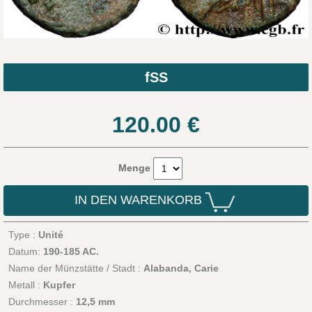
fSS
120.00
€
Menge
IN DEN WARENKORB
Type :
Unité
Datum:
190-185 AC.
Name der Münzstätte / Stadt :
Alabanda, Carie
Metall :
Kupfer
Durchmesser :
12,5 mm