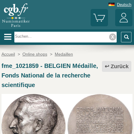
Deutsch
Accueil
>
Online shops
>
Medaillen
fme_1021859
-
BELGIEN Médaille,
Zurück
Fonds National de la recherche
scientifique