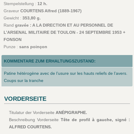
Stempelstellung :
12 h.
Graveur
COURTENS Alfred (1889-1967)
Gewicht :
353,80 g.
Rand
gravée : A LA DIRECTION ET AU PERSONNEL DE
L’ARSENAL MILITAIRE DE TOULON - 24 SEPTEMBRE 1953 +
FONSON
Punze :
sans poinçon
KOMMENTARE ZUM ERHALTUNGSZUSTAND:
Patine hétérogène avec de l’usure sur les hauts reliefs de l’avers.
Coups sur la tranche
VORDERSEITE
Titulatur der Vorderseite
ANÉPIGRAPHE.
Beschreibung Vorderseite
Tête de profil à gauche, signé :
ALFRED COURTENS.