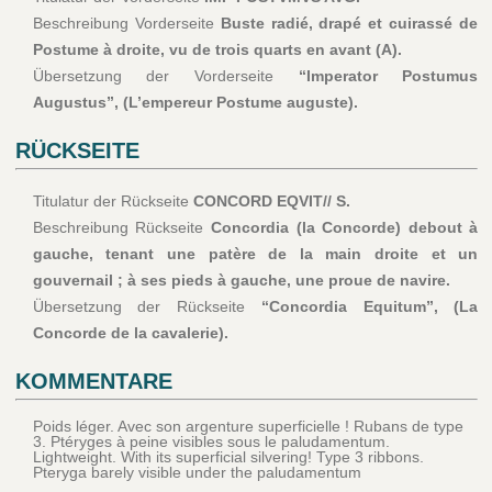
Beschreibung Vorderseite
Buste radié, drapé et cuirassé de
Postume à droite, vu de trois quarts en avant (A).
Übersetzung der Vorderseite
“Imperator Postumus
Augustus”, (L’empereur Postume auguste).
RÜCKSEITE
Titulatur der Rückseite
CONCORD EQVIT// S.
Beschreibung Rückseite
Concordia (la Concorde) debout à
gauche, tenant une patère de la main droite et un
gouvernail ; à ses pieds à gauche, une proue de navire.
Übersetzung der Rückseite
“Concordia Equitum”, (La
Concorde de la cavalerie).
KOMMENTARE
Poids léger. Avec son argenture superficielle ! Rubans de type
3. Ptéryges à peine visibles sous le paludamentum.
Lightweight. With its superficial silvering! Type 3 ribbons.
Pteryga barely visible under the paludamentum