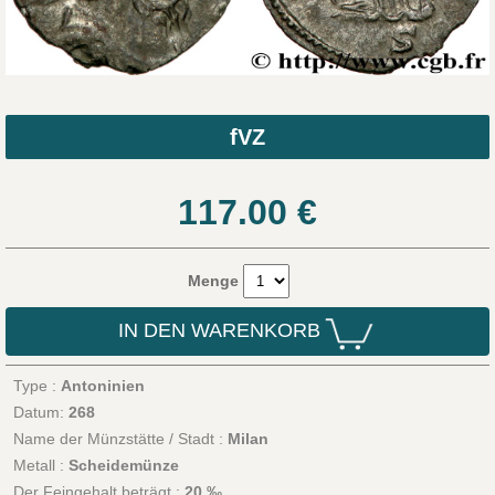
fVZ
117.00
€
Menge
IN DEN WARENKORB
Type :
Antoninien
Datum:
268
Name der Münzstätte / Stadt :
Milan
Metall :
Scheidemünze
Der Feingehalt beträgt :
20 ‰