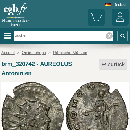
Deutsch
Accueil
>
Online shops
>
Römische Münzen
brm_320742
-
AUREOLUS
Zurück
Antoninien