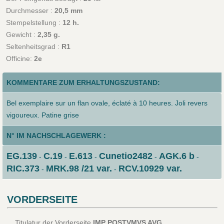
Durchmesser :
20,5 mm
Stempelstellung :
12 h.
Gewicht :
2,35 g.
Seltenheitsgrad :
R1
Officine:
2e
KOMMENTARE ZUM ERHALTUNGSZUSTAND:
Bel exemplaire sur un flan ovale, éclaté à 10 heures. Joli revers
vigoureux. Patine grise
N° IM NACHSCHLAGEWERK :
EG.139
C.19
E.613
Cunetio2482
AGK.6 b
-
-
-
-
-
RIC.373
MRK.98 /21 var.
RCV.10929 var.
-
-
VORDERSEITE
Titulatur der Vorderseite
IMP POSTVMVS AVG.