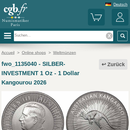
Deutsch
Accueil
>
Online shops
>
Weltmünzen
fwo_1135040
-
SILBER-
Zurück
INVESTMENT 1 Oz - 1 Dollar
Kangourou 2026