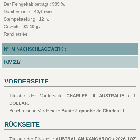
Der Feingehalt beträgt :
999 ‰
Durchmesser :
40,6 mm
Stempelstellung :
12 h.
Gewicht :
31,10 g.
Rand
striée
N° IM NACHSCHLAGEWERK :
KM21/
VORDERSEITE
Titulatur der Vorderseite
CHARLES III AUSTRALIE / 1
DOLLAR.
Beschreibung Vorderseite
Buste à gauche de Charles III.
RÜCKSEITE
Titulatur der Rückseite
AUSTRALIAN KANGAROO / 2026 1OZ