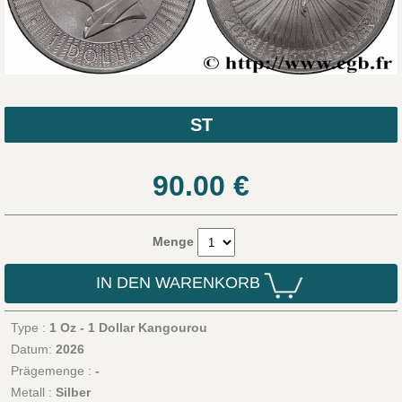
ST
90.00
€
Menge
IN DEN WARENKORB
Type :
1 Oz - 1 Dollar Kangourou
Datum:
2026
Prägemenge :
-
Metall :
Silber