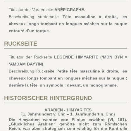
Titulatur der Vorderseite
ANÉPIGRAPHE.
Beschreibung Vorderseite
Tête masculine à droite, les
cheveux longs tombant en longues mèches sur la nuque
entouré d’un torque.
RÜCKSEITE
Titulatur der Rückseite
LÉGENDE HIMYARITE (‘MDN BYN =
‘AMDAM BAYYIN).
Beschreibung Rückseite
Petite tête masculine à droite, les
cheveux longs tombant en longues mèches sur la nuque ;
derrière la tête, un symbole ; devant, un monogramme.
HISTORISCHER HINTERGRUND
ARABIEN - HIMYARITES
(1. Jahrhundert v. Chr. – 1. Jahrhundert n. Chr.)
Die Himyariten werden von Plinius erwähnt (VI, 161).
„Glückliches Arabien“ gehörte nicht zum Römischen
Reich, war aber strategisch sehr wichtig für die Kontrolle