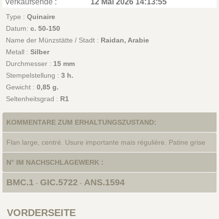
Verkaufsende :
12 Mai 2026 14:13:55
Type :
Quinaire
Datum:
c. 50-150
Name der Münzstätte / Stadt :
Raidan, Arabie
Metall :
Silber
Durchmesser :
15 mm
Stempelstellung :
3 h.
Gewicht :
0,85 g.
Seltenheitsgrad :
R1
KOMMENTARE ZUM ERHALTUNGSZUSTAND:
Flan large, centré. Usure importante mais régulière. Patine grise
N° IM NACHSCHLAGEWERK :
BMC.1
GIC.5722
ANS.1594
-
-
VORDERSEITE