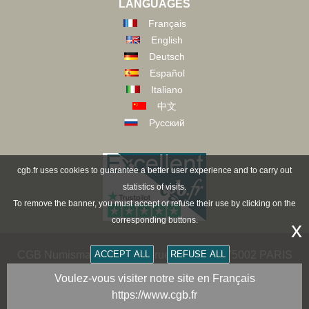
LANGUAGES
Français
English
Deutsch
Español
Italiano
中文
Русский
cgb.fr uses cookies to guarantee a better user experience and to carry out
statistics of visits.
To remove the banner, you must accept or refuse their use by clicking on the
corresponding buttons.
x
ACCEPT ALL
REFUSE ALL
CGB Numismatik Paris - 36 rue Vivienne - 75002 PARIS
FRANCE -
contact@cgb.fr
Voulez-vous visiter notre site en Français
https://www.cgb.fr
Copyright @1997-2025 - All Rights Reserved