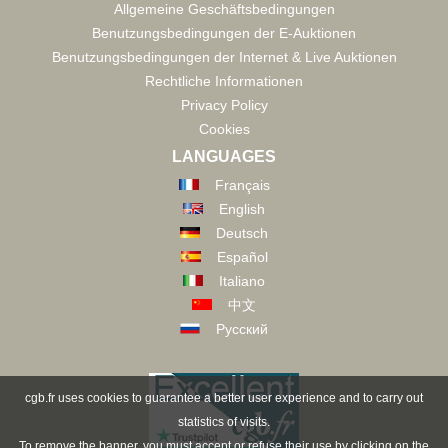
Allgemeine Geschäftsbedingungen
Benutzungsbedingungen der E-Auktionen
Benutzungsbedingungen der Internet & Live Auktionen
Rechtliche Informationen
Privacy Policy
Cookies
LANGUAGES
Français
English
Deutsch
Español
Italiano
中文
Русский
cgb.fr uses cookies to guarantee a better user experience and to carry out
statistics of visits.
To remove the banner, you must accept or refuse their use by clicking on the