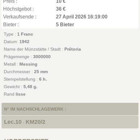
Preis :
10 €
Höchstgebot :
36 €
Verkaufsende :
27 April 2026 16:19:00
Bieter :
5 Bieter
Type :
1 Franc
Datum:
1942
Name der Münzstätte / Stadt :
Prétoria
Prägemenge :
3000000
Metall :
Messing
Durchmesser :
25 mm
Stempelstellung :
6 h.
Gewicht :
5,48 g.
Rand
lisse
N° IM NACHSCHLAGEWERK :
Lec.10
KM20/2
-