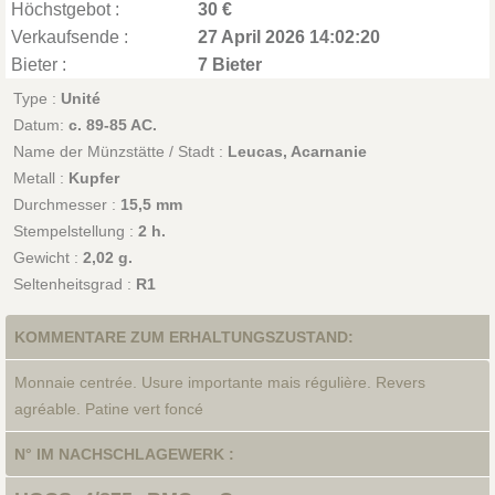
Höchstgebot :
30 €
Verkaufsende :
27 April 2026 14:02:20
Bieter :
7 Bieter
Type :
Unité
Datum:
c. 89-85 AC.
Name der Münzstätte / Stadt :
Leucas, Acarnanie
Metall :
Kupfer
Durchmesser :
15,5 mm
Stempelstellung :
2 h.
Gewicht :
2,02 g.
Seltenheitsgrad :
R1
KOMMENTARE ZUM ERHALTUNGSZUSTAND:
Monnaie centrée. Usure importante mais régulière. Revers
agréable. Patine vert foncé
N° IM NACHSCHLAGEWERK :