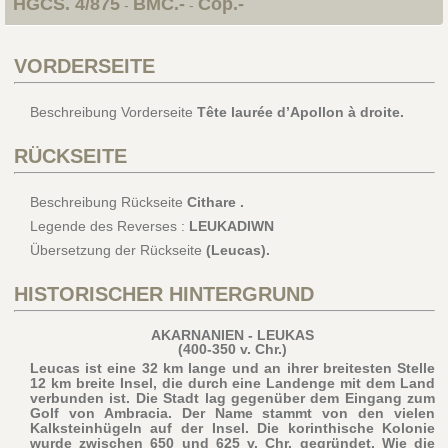
HGCS. 4/875
BMC.-
Cop.-
-
-
VORDERSEITE
Beschreibung Vorderseite
Tête laurée d’Apollon à droite.
RÜCKSEITE
Beschreibung Rückseite
Cithare .
Legende des Reverses :
LEUKADIWN
Übersetzung der Rückseite
(Leucas).
HISTORISCHER HINTERGRUND
AKARNANIEN - LEUKAS
(400-350 v. Chr.)
Leucas ist eine 32 km lange und an ihrer breitesten Stelle
12 km breite Insel, die durch eine Landenge mit dem Land
verbunden ist. Die Stadt lag gegenüber dem Eingang zum
Golf von Ambracia. Der Name stammt von den vielen
Kalksteinhügeln auf der Insel. Die korinthische Kolonie
wurde zwischen 650 und 625 v. Chr. gegründet. Wie die