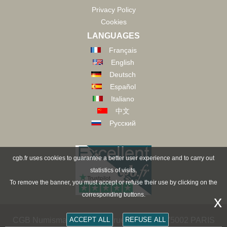
Privacy Policy
Cookies
LANGUAGES
Français
English
Deutsch
Español
Italiano
中文
Русский
cgb.fr uses cookies to guarantee a better user experience and to carry out
statistics of visits.
To remove the banner, you must accept or refuse their use by clicking on the
corresponding buttons.
x
CGB Numismatik Paris - 36 rue Vivienne - 75002 PARIS
ACCEPT ALL
REFUSE ALL