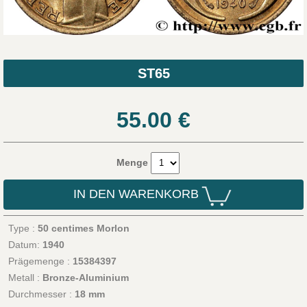
ST65
55.00
€
Menge
IN DEN WARENKORB
Type :
50 centimes Morlon
Datum:
1940
Prägemenge :
15384397
Metall :
Bronze-Aluminium
Durchmesser :
18 mm