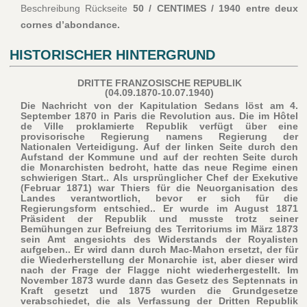
Beschreibung Rückseite
50 / CENTIMES / 1940 entre deux
cornes d’abondance.
HISTORISCHER HINTERGRUND
DRITTE FRANZOSISCHE REPUBLIK
(04.09.1870-10.07.1940)
Die Nachricht von der Kapitulation Sedans löst am 4.
September 1870 in Paris die Revolution aus. Die im Hôtel
de Ville proklamierte Republik verfügt über eine
provisorische Regierung namens Regierung der
Nationalen Verteidigung. Auf der linken Seite durch den
Aufstand der Kommune und auf der rechten Seite durch
die Monarchisten bedroht, hatte das neue Regime einen
schwierigen Start.. Als ursprünglicher Chef der Exekutive
(Februar 1871) war Thiers für die Neuorganisation des
Landes verantwortlich, bevor er sich für die
Regierungsform entschied.. Er wurde im August 1871
Präsident der Republik und musste trotz seiner
Bemühungen zur Befreiung des Territoriums im März 1873
sein Amt angesichts des Widerstands der Royalisten
aufgeben.. Er wird dann durch Mac-Mahon ersetzt, der für
die Wiederherstellung der Monarchie ist, aber dieser wird
nach der Frage der Flagge nicht wiederhergestellt. Im
November 1873 wurde dann das Gesetz des Septennats in
Kraft gesetzt und 1875 wurden die Grundgesetze
verabschiedet, die als Verfassung der Dritten Republik