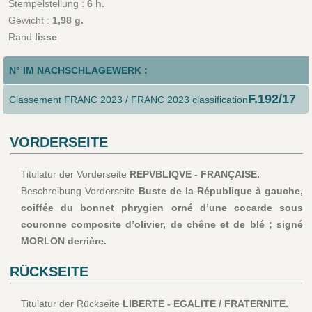
Stempelstellung :
6 h.
Gewicht :
1,98 g.
Rand
lisse
N° IM NACHSCHLAGEWERK :
F.192/17
Classement FRANC 2023 / FRANC 2023 classification
VORDERSEITE
Titulatur der Vorderseite
REPVBLIQVE - FRANÇAISE.
Beschreibung Vorderseite
Buste de la République à gauche,
coiffée du bonnet phrygien orné d’une cocarde sous
couronne composite d’olivier, de chêne et de blé ; signé
MORLON derrière.
RÜCKSEITE
Titulatur der Rückseite
LIBERTE - EGALITE / FRATERNITE.