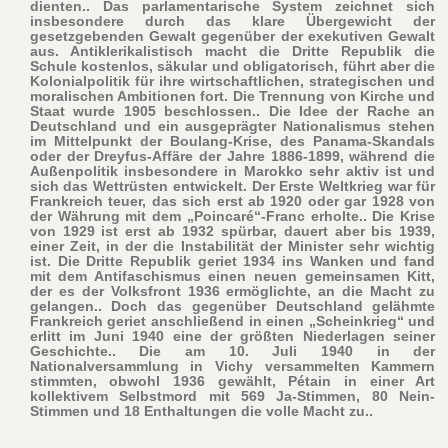
dienten.. Das parlamentarische System zeichnet sich
insbesondere durch das klare Übergewicht der
gesetzgebenden Gewalt gegenüber der exekutiven Gewalt
aus. Antiklerikalistisch macht die Dritte Republik die
Schule kostenlos, säkular und obligatorisch, führt aber die
Kolonialpolitik für ihre wirtschaftlichen, strategischen und
moralischen Ambitionen fort. Die Trennung von Kirche und
Staat wurde 1905 beschlossen.. Die Idee der Rache an
Deutschland und ein ausgeprägter Nationalismus stehen
im Mittelpunkt der Boulang-Krise, des Panama-Skandals
oder der Dreyfus-Affäre der Jahre 1886-1899, während die
Außenpolitik insbesondere in Marokko sehr aktiv ist und
sich das Wettrüsten entwickelt. Der Erste Weltkrieg war für
Frankreich teuer, das sich erst ab 1920 oder gar 1928 von
der Währung mit dem „Poincaré“-Franc erholte.. Die Krise
von 1929 ist erst ab 1932 spürbar, dauert aber bis 1939,
einer Zeit, in der die Instabilität der Minister sehr wichtig
ist. Die Dritte Republik geriet 1934 ins Wanken und fand
mit dem Antifaschismus einen neuen gemeinsamen Kitt,
der es der Volksfront 1936 ermöglichte, an die Macht zu
gelangen.. Doch das gegenüber Deutschland gelähmte
Frankreich geriet anschließend in einen „Scheinkrieg“ und
erlitt im Juni 1940 eine der größten Niederlagen seiner
Geschichte.. Die am 10. Juli 1940 in der
Nationalversammlung in Vichy versammelten Kammern
stimmten, obwohl 1936 gewählt, Pétain in einer Art
kollektivem Selbstmord mit 569 Ja-Stimmen, 80 Nein-
Stimmen und 18 Enthaltungen die volle Macht zu..