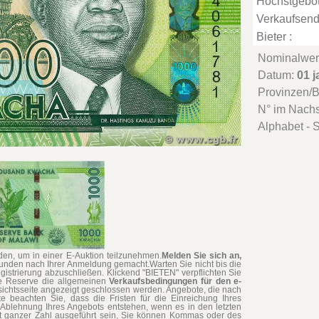
Höchstgebot
Verkaufsend
Bieter :
Nominalwer
Datum:
01 j
Provinzen/
N° im Nach
Alphabet - S
en, um in einer E-Auktion teilzunehmen.
Melden Sie sich an,
tunden nach Ihrer Anmeldung gemacht.Warten Sie nicht bis die
gistrierung abzuschließen. Klickend "BIETEN" verpflichten Sie
hne Reserve die allgemeinen
Verkaufsbedingungen für den e-
rsichtsseite angezeigt geschlossen werden. Angebote, die nach
te beachten Sie, dass die Fristen für die Einreichung Ihres
Ablehnung Ihres Angebots entstehen, wenn es in den letzten
t ganzer Zahl ausgeführt sein, Sie können Kommas oder des