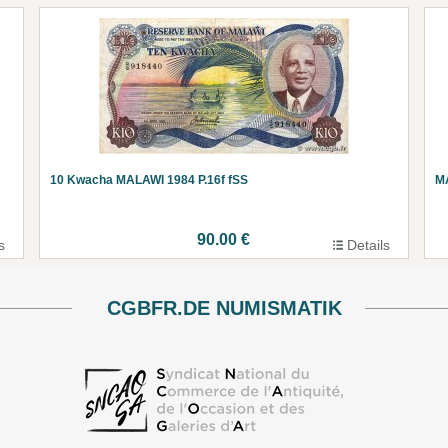
10 Kwacha MALAWI 1984 P.16f fSS
MA
90.00 €
s
Details
CGBFR.DE NUMISMATIK