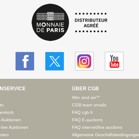
NSERVICE
ÜBER CGB
Wer sind wir?"
to
CGB team emails
enkorb
FAQ cgb.fr
-Auktionen
FAQ E-auctions
live Auktionen
FAQ internet/live auctions
isten
Allgemeine Geschäftsbedingunge