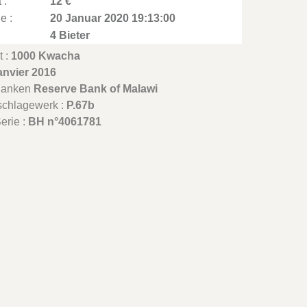
 :
12 €
e :
20 Januar 2020 19:13:00
4 Bieter
t :
1000 Kwacha
anvier 2016
Banken
Reserve Bank of Malawi
schlagewerk :
P.67b
erie :
BH n°4061781